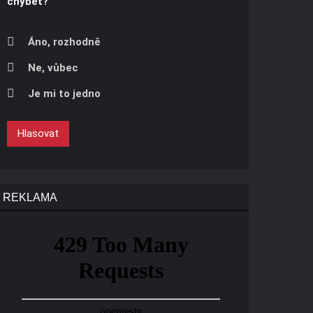
chybět?
Áno, rozhodně
Ne, vůbec
Je mi to jedno
Hlasovat
REKLAMA