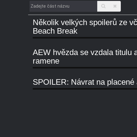
Zadejte
část
Několik velkých spoilerů ze 
názvu
Beach Break
AEW hvězda se vzdala titulu a 
ramene
SPOILER: Návrat na placené