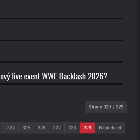
miový live event WWE Backlash 2026?
Strana 329 z 329
324
325
326
327
328
329
Následující