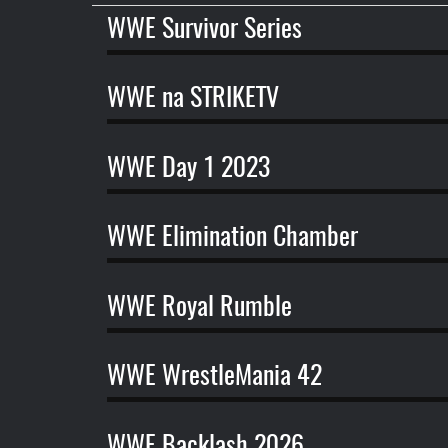
názvu
WWE Survivor Series
WWE na STRIKETV
WWE Day 1 2023
WWE Elimination Chamber
WWE Royal Rumble
WWE WrestleMania 42
WWE Backlash 2026