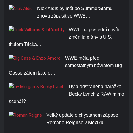
Cena: 1773-Kč
Nick Aldis by měl po SummerSlamu
znovu zápasit ve WWE…
WWE na poslední chvíli
změnila plány s U.S.
titulem Tricka…
BROCK LESNAR BEAST T-
SHIRT
WWE měla před
samostatným návratem Big
Cena: 1773-Kč
Casse zájem také o…
Byla odstraněna narážka
Becky Lynch z RAW mimo
scénář?
Velký update o chystaném zápase
Romana Reignse v Mexiku