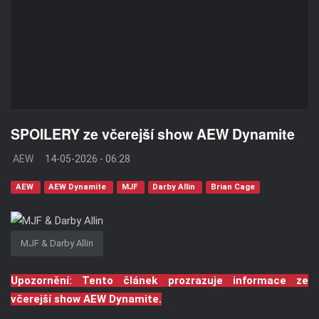
SPOILERY ze včerejší show AEW Dynamite
AEW
14-05-2026 - 06:28
AEW
AEW Dynamite
MJF
Darby Allin
Brian Cage
MJF & Darby Allin
Upozornění: Tento článek prozrazuje informace ze
včerejší show AEW Dynamite.