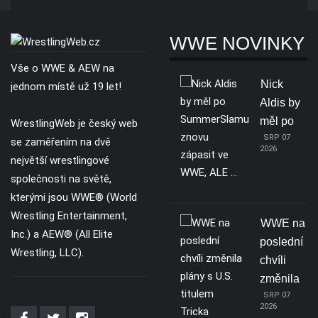
WWE NOVINKY
Vše o WWE & AEW na
Nick
jednom místě už 19 let!
Aldis by
měl po
WrestlingWeb je český web
SRP 07
se zaměřením na dvě
2026
největší wrestlingové
společnosti na světě,
kterými jsou WWE® (World
Wrestling Entertainment,
WWE na
Inc.) a AEW® (All Elite
poslední
Wrestling, LLC).
chvíli
změnila
SRP 07
2026