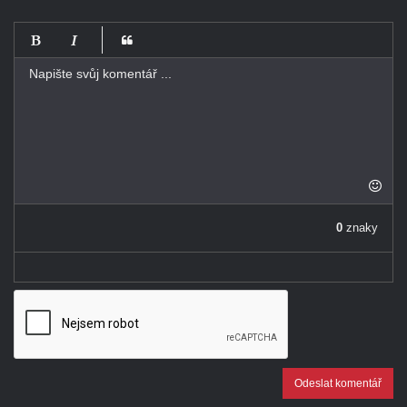
-
-
-
-
-
-
-
-
-
-
-
-
-
-
0
znaky
-
Odeslat komentář