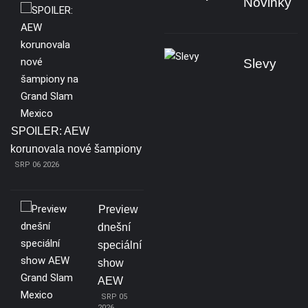
Novinky
Slevy
SPOILER: AEW
korunovala nové šampiony
SRP 06 2026
Preview
dnešní
speciální
show
AEW
SRP 05
2026