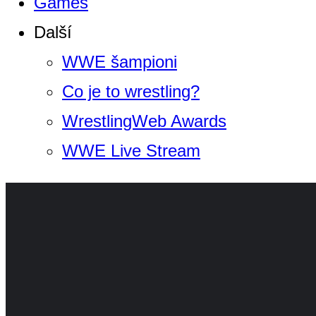
Games
Další
WWE šampioni
Co je to wrestling?
WrestlingWeb Awards
WWE Live Stream