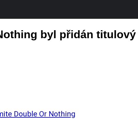
othing byl přidán titulov
mite
Double Or Nothing