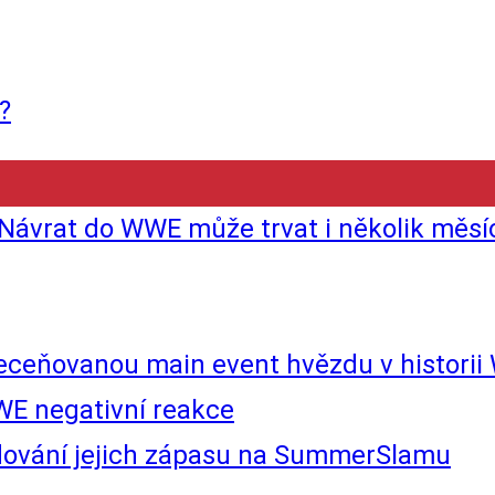
?
 Návrat do WWE může trvat i několik měsí
řeceňovanou main event hvězdu v histori
WE negativní reakce
udování jejich zápasu na SummerSlamu