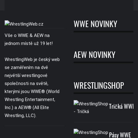
WWE NOVINKY
Vše o WWE & AEW na
jednom místě už 19 let!
AEW NOVINKY
WrestlingWeb je český web
se zaměřením na dvě
největší wrestlingové
společnosti na světě,
WRESTLINGSHOP
kterými jsou WWE® (World
Wrestling Entertainment,
Tričká WWE
Inc.) a AEW® (All Elite
Wrestling, LLC).
Pásy WWE