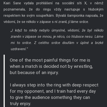
Kairi Sane vydala prohlášení na sociální síti X, v němž
poznamenala, že do ringu vždy nastupuje s hlubokým
respektem ke svým soupeřkám. Bývalá šampionka napsala, že
vědomí, že se někdo v zápase s ní zranil, jí láme srdce.
„I když to nikdy nebylo úmyslné, vědomí, že byl někdo
zraněn v zápase se mnou, je něco, co hluboce nesu. Láme
mi to srdce. Z celého srdce doufám v úplné a brzké
uzdravení.”
One of the most painful things for me is
when a match is decided not by wrestling,
but because of an injury.
I always step into the ring with deep respect
for my opponent, and I train hard every day
to give the audience something they can
truly enjoy.