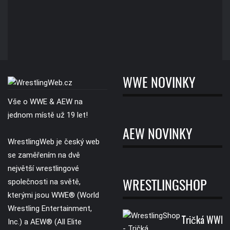
WWE NOVINKY
Vše o WWE & AEW na
jednom místě už 19 let!
AEW NOVINKY
WrestlingWeb je český web
se zaměřením na dvě
největší wrestlingové
společnosti na světě,
WRESTLINGSHOP
kterými jsou WWE® (World
Wrestling Entertainment,
Tričká WWE
Inc.) a AEW® (All Elite