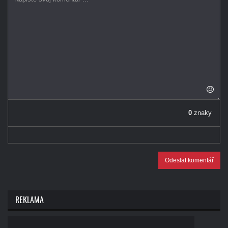
0
znaky
Odeslat komentář
REKLAMA