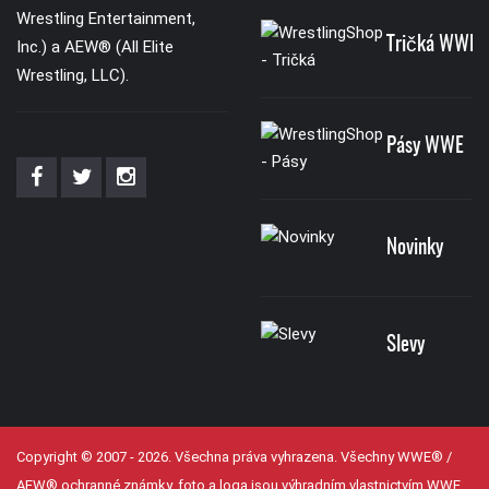
Wrestling Entertainment,
Tričká WWE
Inc.) a AEW® (All Elite
Wrestling, LLC).
Pásy WWE
Novinky
Slevy
Copyright © 2007 - 2026. Všechna práva vyhrazena. Všechny WWE® /
AEW® ochranné známky, foto a loga jsou výhradním vlastnictvím WWE