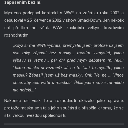
zápasením bez ní.
Mysterio podepsal kontrakt s WWE na začátku roku 2002 a
debutoval v 25. července 2002 v show SmackDown. Jen několik
dní předtím ho však WWE zaskočila velkým kreativním
rozhodnutím.
„Když si mě WWE vybrala, přemýšlel jsem, protože už jsem
dva roky zápasil bez masky... musím vymyslet, jakou
výbavu si vezmu... pár dní před mým debutem mi řekli:
'Jakou masku si vezmeš? Já na to: 'Jak to myslíte, jakou
masku? Zápasil jsem už bez masky'. Oni: 'Ne, ne ... Vince
chce, aby ses vrátil s maskou'. Říkal jsem si, že mi nikdo
nic neřekl...”
Nakonec se však toto rozhodnutí ukázalo jako správné,
protože maska ​​se stala jeho součástí a přispěla k tomu, že se
stal velkou hvězdou společnosti.