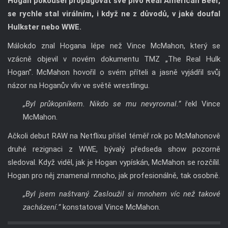
Hogan pokoušel propagovat své pivo Real American Beer,
se rychle stal virálním, i když ne z důvodů, v jaké doufal
Hulkster nebo WWE.
Málokdo znal Hogana lépe než Vince McMahon, který se
vzácně objevil v novém dokumentu TMZ „The Real Hulk
Hogan”. McMahon hovořil o svém příteli a jasně vyjádřil svůj
názor na Hoganův vliv ve světě wrestlingu.
„Byl průkopníkem. Nikdo se mu nevyrovnal.”
řekl Vince
McMahon.
Ačkoli debut RAW na Netflixu přišel téměř rok po McMahonově
druhé rezignaci z WWE, bývalý předseda show pozorně
sledoval. Když viděl, jak je Hogan vypískán, McMahon se rozčílil.
Hogan pro něj znamenal mnoho, jak profesionálně, tak osobně.
„Byl jsem naštvaný. Zasloužil si mnohem víc než takové
zacházení.”
konstatoval Vince McMahon.