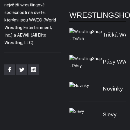
největší wrestlingové
společnosti na světě,
WRESTLINGSH
kterými jsou WWE® (World
Wrestling Entertainment,
Tričká W
Inc.) a AEW® (All Elite
Wrestling, LLC).
Pásy WW
Novinky
Slevy