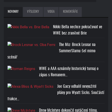
BROCK LESNAR BEAST T-
NOVINKY
VÝSLEDKY
VIDEA
KOMENTÁŘE
SHIRT
Cena: 1773-Kč
Nikki Bella nechce pokračovat ve
WWE bez zraněné Brie
The Miz: Brock Lesnar na
SummerSlamu šel mimo
scénář
ROMAN REIGNS ONE AND
ONLY T-SHIRT
WWE a AAA oznámily historický turnaj o
zápas s Romanem…
Cena: 1773-Kč
Joe Gacy odhalil nevyužité
plány pro Wyatt Sicks. Součástí
frakce…
Drew McIntyre dokončil natáčení filmu,