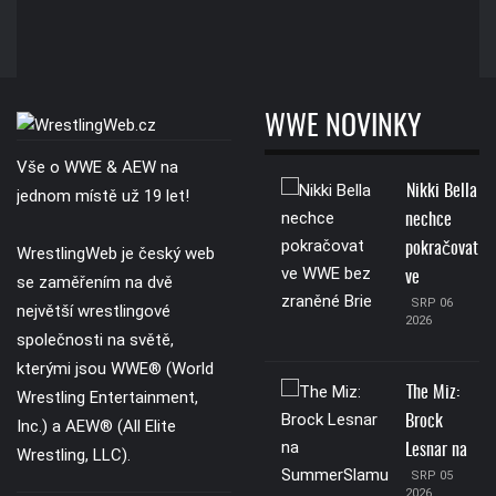
WWE NOVINKY
Vše o WWE & AEW na
Nikki Bella
jednom místě už 19 let!
nechce
pokračovat
WrestlingWeb je český web
ve
se zaměřením na dvě
SRP 06
největší wrestlingové
2026
společnosti na světě,
kterými jsou WWE® (World
The Miz:
Wrestling Entertainment,
Brock
Inc.) a AEW® (All Elite
Lesnar na
Wrestling, LLC).
SRP 05
2026