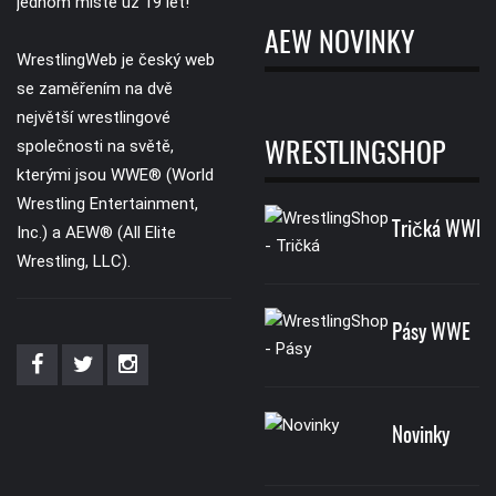
jednom místě už 19 let!
AEW NOVINKY
WrestlingWeb je český web
se zaměřením na dvě
největší wrestlingové
společnosti na světě,
WRESTLINGSHOP
kterými jsou WWE® (World
Wrestling Entertainment,
Tričká WWE
Inc.) a AEW® (All Elite
Wrestling, LLC).
Pásy WWE
Novinky