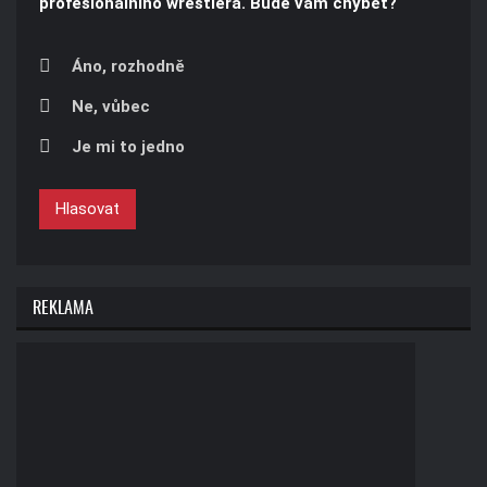
profesionálního wrestlera. Bude vám chybět?
Áno, rozhodně
Ne, vůbec
Je mi to jedno
Hlasovat
REKLAMA