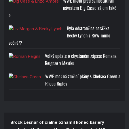
WWE měla před samostatným
návratem Big Casse zájem také
o…
Byla odstraněna narážka
Becky Lynch z RAW mimo
scénář?
Velký update o chystaném zápase Romana
Reignse v Mexiku
WWE možná změní plány s Chelsea Green a
Rheou Ripley
Brock Lesnar oficiálně oznámil konec kariéry