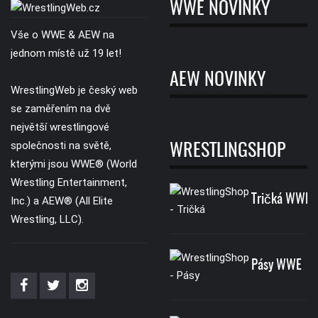
WWE NOVINKY
Vše o WWE & AEW na
jednom místě už 19 let!
AEW NOVINKY
WrestlingWeb je český web
se zaměřením na dvě
největší wrestlingové
společnosti na světě,
WRESTLINGSHOP
kterými jsou WWE® (World
Wrestling Entertainment,
Tričká WWE
Inc.) a AEW® (All Elite
Wrestling, LLC).
Pásy WWE