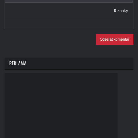
0
znaky
Odeslat komentář
REKLAMA