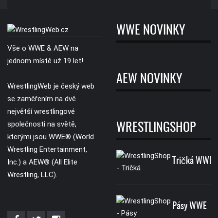
WWE NOVINKY
Vše o WWE & AEW na
jednom místě už 19 let!
AEW NOVINKY
WrestlingWeb je český web
se zaměřením na dvě
největší wrestlingové
společnosti na světě,
WRESTLINGSHOP
kterými jsou WWE® (World
Wrestling Entertainment,
Tričká WWE
Inc.) a AEW® (All Elite
Wrestling, LLC).
Pásy WWE