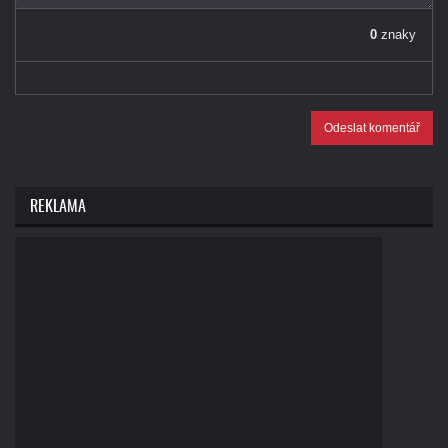
0
znaky
Odeslat komentář
REKLAMA