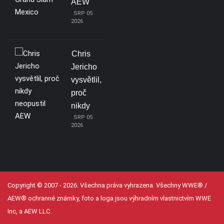
AEW
SRP 05
2026
Chris
Jericho
vysvětlil,
proč
nikdy
SRP 05
2026
Copyright © 2007 - 2026. Všechna práva vyhrazena. Všechny WWE® /
AEW® ochranné známky, foto a loga jsou výhradním vlastnictvím WWE
Inc, a AEW LLC.