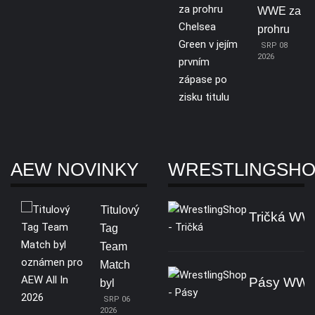
WWE za
prohru
SRP 08
2026
AEW NOVINKY
WRESTLINGSH
Titulový
Tričká W
Tag
Team
Match
Pásy WW
byl
SRP 06
2026