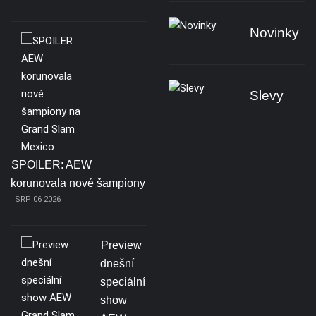
Novinky
Slevy
SPOILER: AEW
korunovala nové šampiony
SRP 06 2026
Preview
dnešní
speciální
show