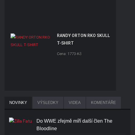
RANDY ORTON RKO SKULL
T-SHIRT
Cena: 1773-Kč
BROCK LESNAR BEAST T-
NOVINKY
VÝSLEDKY
VIDEA
KOMENTÁŘE
SHIRT
Cena: 1773-Kč
Do WWE zřejmě míří další člen The
Bloodline