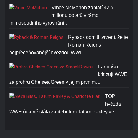
Vince McMahon zaplatí 42,5
milionu dolarů v rámci
mimosoudního vyrovnání…
JOHN CENA U CAN'T SEE
ME T-SHIRT
Ryback odmítl tvrzení, že je
Roman Reigns
Cena: 1773-Kč
nejpřeceňovanější hvězdou WWE
Fanoušci
kritizují WWE
za prohru Chelsea Green v jejím prvním…
TOP
hvězda
WWE údajně stála za debutem Tatum Paxley ve…