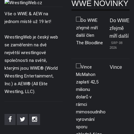
WWE NOVINKY
Vše o WWE & AEW na
Do WWE
jednom místě už 19 let!
zřejmě
míří další
WrestlingWeb je český web
SRP 08
se zaměřením na dvě
2026
největší wrestlingové
společnosti na světě,
Vince
kterými jsou WWE® (World
Wrestling Entertainment,
Inc.) a AEW® (All Elite
Wrestling, LLC).