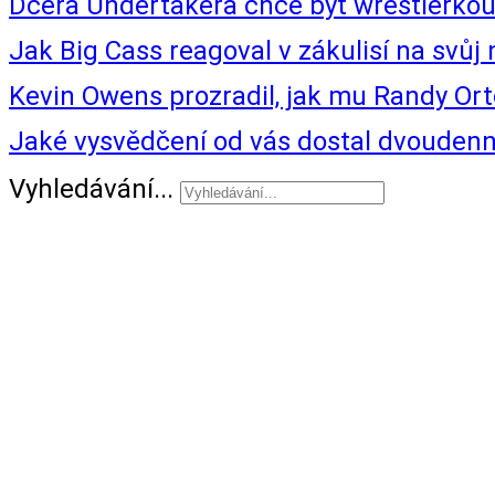
Dcera Undertakera chce být wrestlerkou.
Jak Big Cass reagoval v zákulisí na svů
Kevin Owens prozradil, jak mu Randy Or
Jaké vysvědčení od vás dostal dvoude
Vyhledávání...