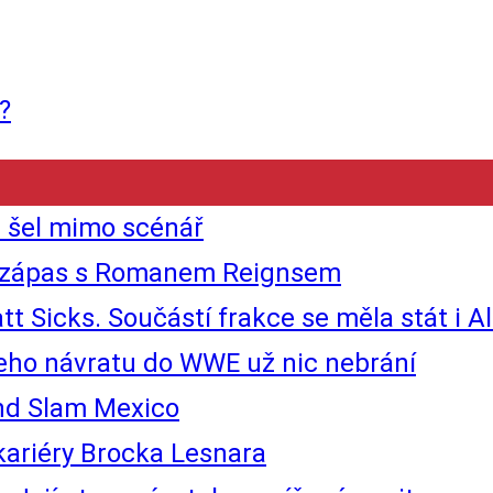
?
 šel mimo scénář
 o zápas s Romanem Reignsem
t Sicks. Součástí frakce se měla stát i Al
jeho návratu do WWE už nic nebrání
nd Slam Mexico
ariéry Brocka Lesnara