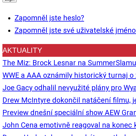
Zapomněl jste heslo?
Zapomněl jste své uživatelské jméno
AKTUALITY
The Miz: Brock Lesnar na SummerSlamu
WWE a AAA oznámily historický turnaj
Joe Gacy odhalil nevyužité plány pro Wyat
Drew McIntyre dokončil natáčení filmu, 
Preview dnešní speciální show AEW Gra
John Cena emotivně reagoval na konec k