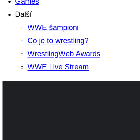
Games
Další
WWE šampioni
Co je to wrestling?
WrestlingWeb Awards
WWE Live Stream