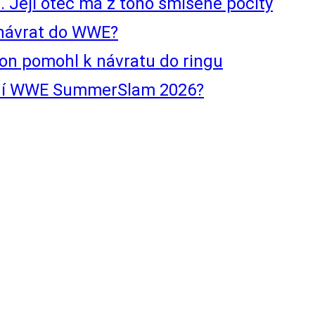
 Její otec má z toho smíšené pocity
j návrat do WWE?
ton pomohl k návratu do ringu
nní WWE SummerSlam 2026?