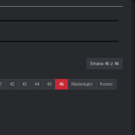
Strana 46 z 46
1
42
43
44
45
46
Následující
Konec