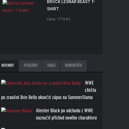
BROCK LESNAR BEAST T-
SHIRT
Cena: 1773-Kč
JOHN CENA U CAN'T SEE
NOVINKY
VÝSLEDKY
VIDEA
KOMENTÁŘE
ME T-SHIRT
Cena: 1773-Kč
WWE
chtěla
po zranění Brie Belly ukončit zápas na SummerSlamu
Aleister Black po odchodu z WWE
naznačil příchod nového charakteru
RANDY ORTON RKO SKULL