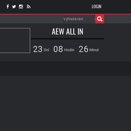
LOGIN
AEW ALL IN
2
3
0
8
2
6
Dní
Hodin
Minut