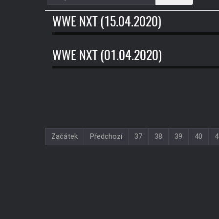
část
názvu
WWE NXT (15.04.2020)
WWE NXT (01.04.2020)
Začátek
Předchozí
37
38
39
40
4