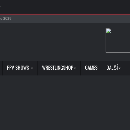
S
nčit zápas na SummerSlamu
ačil příchod nového charakteru
anil krev Royce Keyse
ro Roxanne Perez
u 2029
PPV SHOWS
WRESTLINGSHOP
GAMES
DALŠÍ