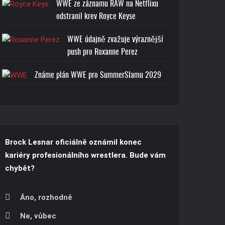
T-SHIRT
WWE ze záznamu RAW na Netflixu
odstranil krev Royce Keyse
Cena: 1773-Kč
WWE údajně zvažuje výraznější
push pro Roxanne Perez
Známe plán WWE pro SummerSlamu 2029
Brock Lesnar oficiálně oznámil konec
kariéry profesionálního wrestlera. Bude vám
chybět?
Áno, rozhodně
Ne, vůbec