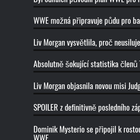
WWE možná připravuje půdu pro bab
Liv Morgan vysvětlila, proč neusil
Absolutně šokující statistika člen
Liv Morgan objasnila novou misi J
SPOILER z definitivně posledního 
Dominik Mysterio se připojil k ros
WWE