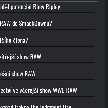
děl potenciál Rhey Ripley
 z RAW do SmackDownu?
alšího člena?
 zítřejší show RAW
dnešní show RAW
enectví ve včerejší show WWE RAW
rozpad frakce The Judgment Day