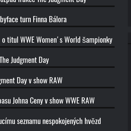
yface turn Finna Bálora
uje o titul WWE Women's World šampionky
ů The Judgment Day
udgment Day v show RAW
zápasu Johna Ceny v show WWE RAW
toucímu seznamu nespokojených hvězd