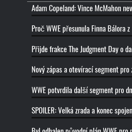
názvu
Adam Copeland: Vince McMahon nevi
Proč WWE přesunula Finna Bálora
Přijde frakce The Judgment Day o d
Nový zápas a otevírací segment pro
WWE potvrdila další segment pro 
SPOILER: Velká zrada a konec spoj
Byl odhalen původní plán WWE pro 