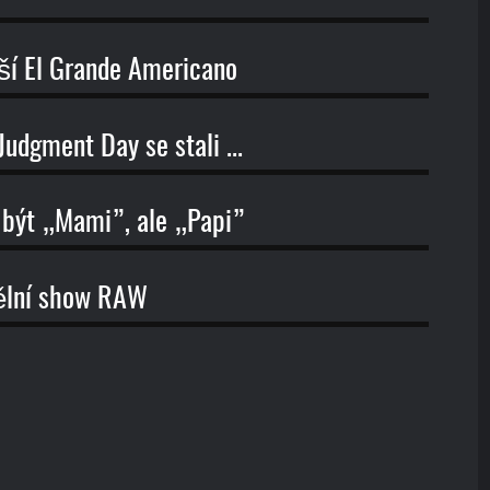
ší El Grande Americano
udgment Day se stali ...
 být „Mami”, ale „Papi”
dělní show RAW