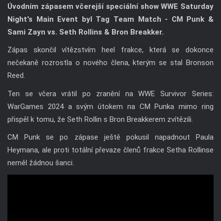
Úvodním zápasem včerejší speciální show WWE Saturday
Night's Main Event byl Tag Team Match - CM Punk &
Sami Zayn vs. Seth Rollins & Bron Breakker.
Zápas skončil vítězstvím heel frakce, která se dokonce
nečekaně rozrostla o nového člena, kterým se stal Bronson
Reed.
Ten se včera vrátil po zranění na WWE Survivor Series:
WarGames 2024 a svým útokem na CM Punka mimo ring
přispěl k tomu, že Seth Rollin s Bron Breakkerem zvítězili.
CM Punk se po zápase ještě pokusil napadnout Paula
Heymana, ale proti totální převaze členů frakce Setha Rollinse
neměl žádnou šanci.