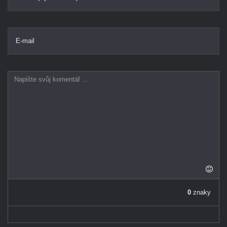
E-mail
0
znaky