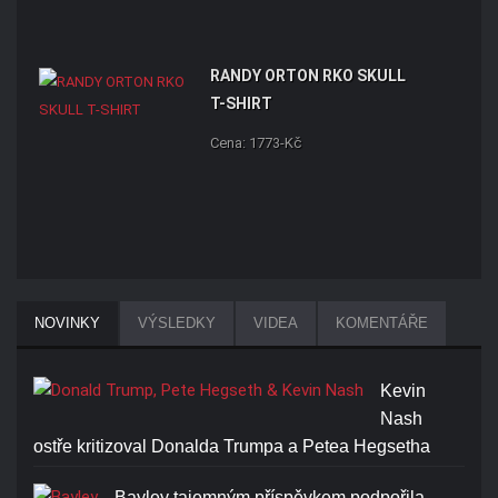
RANDY ORTON RKO SKULL
T-SHIRT
Cena: 1773-Kč
NOVINKY
VÝSLEDKY
VIDEA
KOMENTÁŘE
Kevin
Nash
ostře kritizoval Donalda Trumpa a Petea Hegsetha
Bayley tajemným příspěvkem podpořila