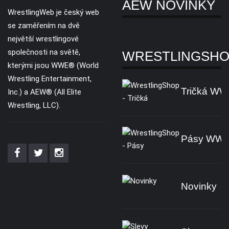
AEW NOVINKY
WrestlingWeb je český web
se zaměřením na dvě
největší wrestlingové
společnosti na světě,
WRESTLINGSH
kterými jsou WWE® (World
Wrestling Entertainment,
Tričká W
Inc.) a AEW® (All Elite
Wrestling, LLC).
Pásy WW
Novinky