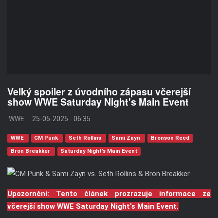
Velký spoiler z úvodního zápasu včerejší
show WWE Saturday Night's Main Event
WWE
25-05-2025 - 06:35
WWE
CM Punk
Seth Rollins
Sami Zayn
Bronson Reed
Bron Breakker
Saturday Night’s Main Event
Upozornění: Tento článek prozrazuje informace ze
včerejší show WWE Saturday Night's Main Event.