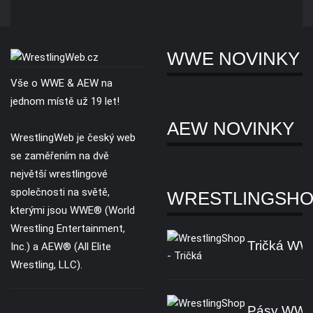
WWE NOVINKY
Vše o WWE & AEW na
jednom místě už 19 let!
AEW NOVINKY
WrestlingWeb je český web
se zaměřením na dvě
největší wrestlingové
společnosti na světě,
WRESTLINGSH
kterými jsou WWE® (World
Wrestling Entertainment,
Tričká W
Inc.) a AEW® (All Elite
Wrestling, LLC).
Pásy WW