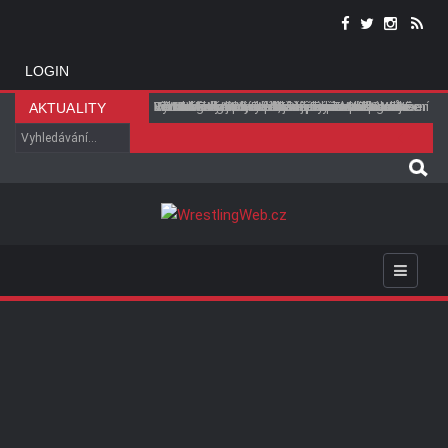
LOGIN
Do WWE zřejmě míří další člen The Bloodline
Vince McMahon zaplatí 42,5 milionu dolarů v
Ryback odmítl tvrzení, že je Roman Reigns
Fanoušci kritizují WWE za prohru Chelsea Green
TOP hvězda WWE údajně stála za debutem
Liv Morgan tvrdí, že se Stephanie Vaquer chce
Přesun Loly Vice do hlavního rosteru WWE je
Roman Reigns bude hlavní tváří WWE Survivor
Tři titulové zápasy oznámeny pro příští WWE
WWE během SmackDownu vynechala označení
AKTUALITY
rámci mimosoudního vyrovnání sporu ohledně
nejpřeceňovanější hvězdou WWE
v jejím prvním zápase po zisku titulu
Tatum Paxley ve SmackDownu
vyspat s Dominikem Mysteriem
stále blíže
Series 2026
SmackDown
Chelsea Green jako dočasné šampionky, ale
fúze s WWE
...