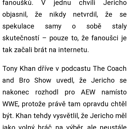
fanoušků. V jednu chvíli Jericho
objasnil, že nikdy netvrdil, že se
spekulace samy o sobě staly
skutečností – pouze to, že fanoušci je
tak začali brát na internetu.
Tony Khan dříve v podcastu The Coach
and Bro Show uvedl, že Jericho se
nakonec rozhodl pro AEW namísto
WWE, protože právě tam opravdu chtěl
být. Khan tehdy vysvětlil, že Jericho měl
jako volný hráč na výběr, ale neustále