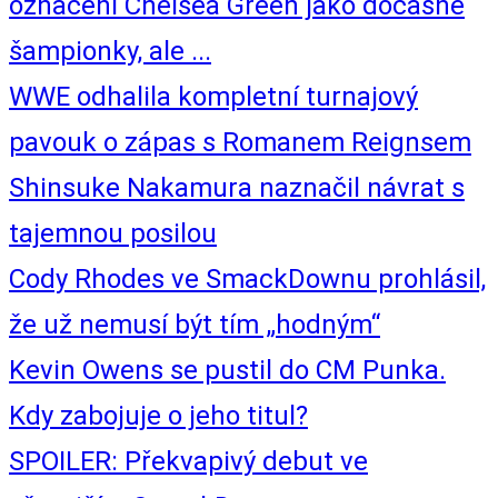
označení Chelsea Green jako dočasné
šampionky, ale ...
WWE odhalila kompletní turnajový
pavouk o zápas s Romanem Reignsem
Shinsuke Nakamura naznačil návrat s
tajemnou posilou
Cody Rhodes ve SmackDownu prohlásil,
že už nemusí být tím „hodným“
Kevin Owens se pustil do CM Punka.
Kdy zabojuje o jeho titul?
SPOILER: Překvapivý debut ve