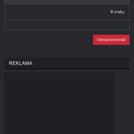
0
znaky
Odeslat komentář
REKLAMA