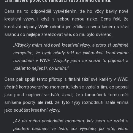
charakteru poté, co fanoušci tuto změnu odmítli.
Cena na to odpověděl vysvětlením, že ho vždy bavily nové
kreativní výzvy, i když s sebou nesou riziko. Cena řekl, že
kreativní nápady WWE odmítá jen zřídka a svou kariéru strávil
snahou co nejlépe zrealizovat vše, co mu bylo svěřeno.
„Vždycky mám rád nové kreativní výzvy, a proto si upřímně
nemyslím, že bych někdy řekl ne jakémukoli kreativnímu
rozhodnutí v WWE. Vždycky jsem se snažil to přijmout a
udělat to nejlepší, co umím.”
Cena pak spojil tento přístup s finální fází své kariéry v WWE,
včetně kontroverzního momentu, kdy se vzdal s tím, co popsal
jako pocit naplnění ve tváři. Uznal, že i fanoušci k tomu měli
smíšené pocity, ale řekl, že tyto typy rozhodnutí stále vnímá
jako součást kreativní výzvy.
„Až do mého posledního momentu, kdy jsem se vzdal s
pocitem naplnění ve tváři, což vyvolalo, jak víte, velmi