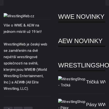
WWE NOVINKY
Vše o WWE & AEW na
jednom místě už 19 let!
AEW NOVINKY
WrestlingWeb je český web
se zaměřením na dvě
největší wrestlingové
společnosti na světě,
WRESTLINGSH
kterými jsou WWE® (World
Wrestling Entertainment,
Tričká W
Inc.) a AEW® (All Elite
Wrestling, LLC).
Pásy WW