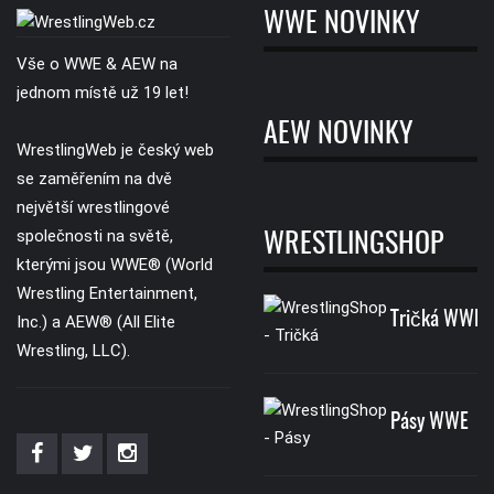
WWE NOVINKY
Vše o WWE & AEW na
jednom místě už 19 let!
AEW NOVINKY
WrestlingWeb je český web
se zaměřením na dvě
největší wrestlingové
společnosti na světě,
WRESTLINGSHOP
kterými jsou WWE® (World
Wrestling Entertainment,
Tričká WWE
Inc.) a AEW® (All Elite
Wrestling, LLC).
Pásy WWE