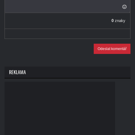
0
znaky
Odeslat komentář
REKLAMA