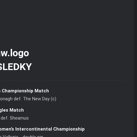
SLEDKY
 Championship Match
Donagh def. The New Day (c)
gles Match
 def. Sheamus
omen’s Intercontinental Championship