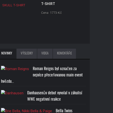
T-SHIRT
Cena: 1773-Kč
BROCK LESNAR BEAST T-
NOVINKY
VÝSLEDKY
VIDEA
KOMENTÁŘE
SHIRT
Cena: 1773-Kč
Roman Reigns byl označen za
nejvíce přeceňovanou main event
hvězdu…
Danhausenův debut vyvolal v zákulisí
WWE negativní reakce
JOHN CENA U CAN'T SEE
ME T-SHIRT
Bella Twins