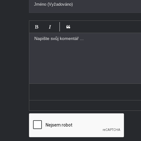
Jméno (Vyžadováno)
-
-
-
-
-
-
-
-
-
-
-
-
-
-
-