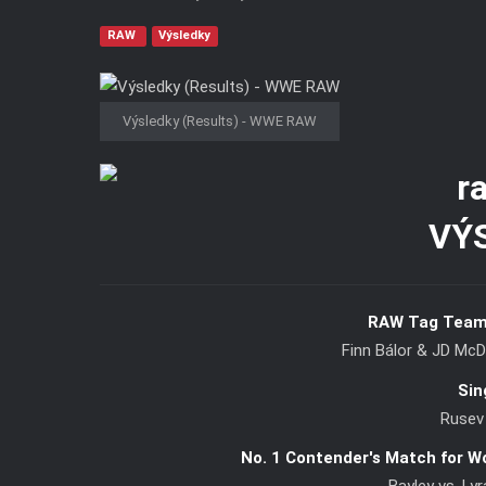
RAW
Výsledky
Výsledky (Results) - WWE RAW
VÝ
RAW Tag Team
Finn Bálor & JD Mc
Sin
Rusev
No. 1 Contender's Match for W