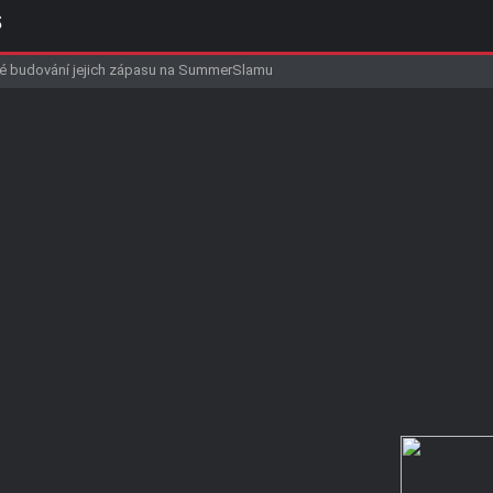
S
řeceňovanou main event hvězdu v historii WWE
WWE negativní reakce
budování jejich zápasu na SummerSlamu