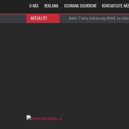
O NÁS
REKLAMA
OCHRANA SOUKROMÍ
KONTAKTUJTE NÁ
Roman Reigns byl označen za nejvíce p
Danhausenův debut vyvolal v zákulisí 
Bella Twins kritizovaly WWE za slabé 
Cenzura WWE na Netflixu pokračuje
AKTUALITY