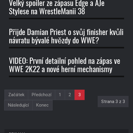
Velký spoiler ze zápasu Edge a AJe
Stylese na WrestleManii 38
Přijde Damian Priest o svůj finisher kvůli
návratu bývalé hvězdy do WWE?
VIDEO: První detailní pohled na zápas ve
WWE 2K22 a nové herní mechanismy
Začátek
Předchozí
1
2
3
Strana 3 z 3
Následující
Konec