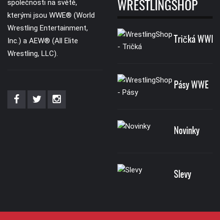
společnosti na světě,
WRESTLINGSHOP
kterými jsou WWE® (World
Wrestling Entertainment,
Tričká WWE
Inc.) a AEW® (All Elite
Wrestling, LLC).
Pásy WWE
Novinky
Slevy