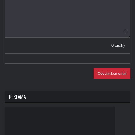
0
znaky
Odeslat komentář
REKLAMA