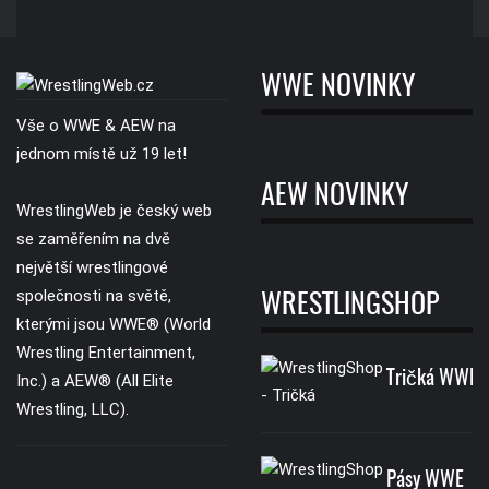
WWE NOVINKY
Vše o WWE & AEW na
jednom místě už 19 let!
AEW NOVINKY
WrestlingWeb je český web
se zaměřením na dvě
největší wrestlingové
společnosti na světě,
WRESTLINGSHOP
kterými jsou WWE® (World
Wrestling Entertainment,
Tričká WWE
Inc.) a AEW® (All Elite
Wrestling, LLC).
Pásy WWE