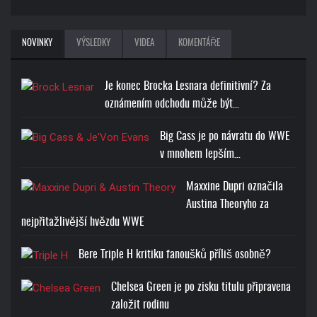
NOVINKY
VÝSLEDKY
VIDEA
KOMENTÁŘE
Je konec Brocka Lesnara definitivní? Za
oznámením odchodu může být…
Big Cass je po návratu do WWE
v mnohem lepším…
Maxxine Dupri označila
Austina Theoryho za
nejpřitažlivější hvězdu WWE
Bere Triple H kritiku fanoušků příliš osobně?
Chelsea Green je po zisku titulu připravena
založit rodinu