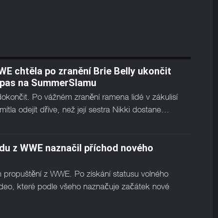
E chtěla po zranění Brie Belly ukončit
pas na SummerSlamu
končit. Po vážném zranění ramena lidé v zákulisí
tla odejít dříve, než její sestra Nikki dostane…
odu z WWE naznačil příchod nového
ém propuštění z WWE. Po získání statusu volného
video, které podle všeho naznačuje začátek nové