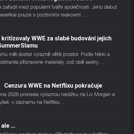
ařadil mezi populární tváře společnosti. Jeho debut
esetkal pouze s pozitivními reakcemi. ...
 kritizovaly WWE za slabé budování jejich
 SummerSlamu
 měl dostat výrazně větší prostor. Podle Nikki a
stranila připravené materiály, což obě sestry…
Cenzura WWE na Netflixu pokračuje
a 2026 pronesla výraznou narážku na Liv Morgan a
slyšeli, v záznamu na Netflixu…
ale ...