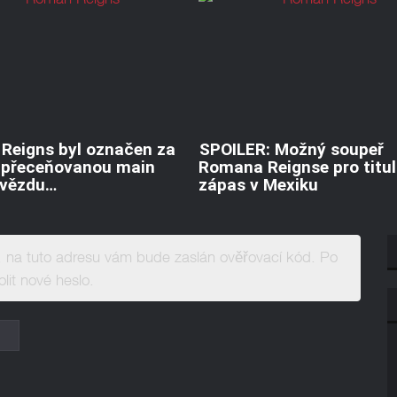
Reigns byl označen za
SPOILER: Možný soupeř
e přeceňovanou main
Romana Reignse pro titu
hvězdu…
zápas v Mexiku
, na tuto adresu vám bude zaslán ověřovací kód. Po
lit nové heslo.