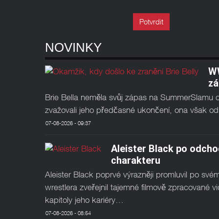
Potvrdit
NOVINKY
WW
zá
Brie Bella neměla svůj zápas na SummerSlamu do
zvažovali jeho předčasné ukončení, ona však odmí
07-08-2026 - 09:37
Aleister Black po odch
charakteru
Aleister Black poprvé výrazněji promluvil po sv
wrestlera zveřejnil tajemné filmově zpracované 
kapitoly jeho kariéry…
07-08-2026 - 08:54