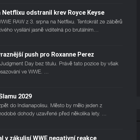
etflixu odstranil krev Royce Keyse
WE RAW z 3. srpna na Netflixu. Tentokrát ze záběrů
vého vysílání jasně viditelná po brutálním…
raznější push pro Roxanne Perez
 Judgment Day bez titulu. Právě tato pozice by však
rosazování ve WWE. ...
Slamu 2029
ět do Indianapolisu. Město by mělo jeden z
uhodobé dohody uzavřené před několika lety. ...
l v zákulisí WWE negativní reakce