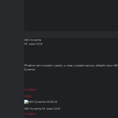
AEW Dynamite
05. srpen 2026
Přinášíme vám kompletní výsledky a videa z poslední epizody středeční show AE
Dynamite.
VÝSLEDKY
VIDEA
AEW Dynamite 05. srpen 2026
VÝSLEDKY