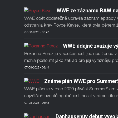
WWE ze záznamu RAW na N
WWE opět dodatečně upravila záznam epizody W
odstranila krev Royce Keyse, která byla během ži
07-08-2026 - 07:42
WWE údajně zvažuje vý
Roxanne Perez je v současnosti jedinou ženou v
mohla posloužit jako základ pro její výraznější p
07-08-2026 - 06:44
Známe plán WWE pro Summer
WWE plánuje v roce 2029 přivést SummerSlam zp
největších eventů společnosti hostit v rámci dlo
07-08-2026 - 06:18
Danhausenův debut vyvola