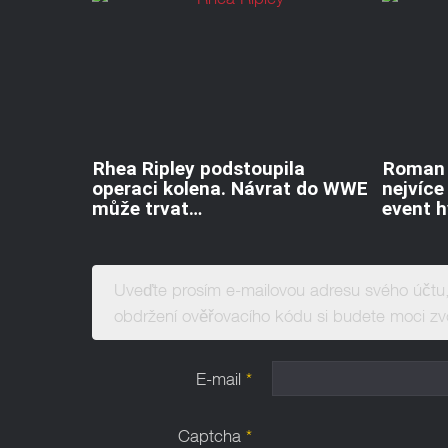
Rhea Ripley podstoupila
Roman 
operaci kolena. Návrat do WWE
nejvíc
může trvat…
event 
Uveďte prosím e-mailovou adresu svého účtu
obdržení ověřovacího kódu si budete moci zvo
E-mail
*
Captcha
*