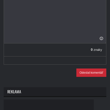
0
znaky
Odeslat komentář
REKLAMA