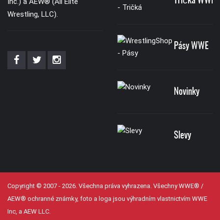
Tričká WWE
Inc.) a AEW® (All Elite
Wrestling, LLC).
Pásy WWE
Novinky
Slevy
Copyright © 2007 - 2026. Všechna práva vyhrazena. Všechny WWE® /
AEW® ochranné známky, foto a loga jsou výhradním vlastnictvím WWE
Inc, a AEW LLC.