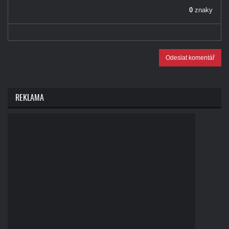
0
znaky
Odeslat komentář
REKLAMA