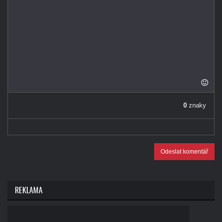
0
znaky
Odeslat komentář
REKLAMA