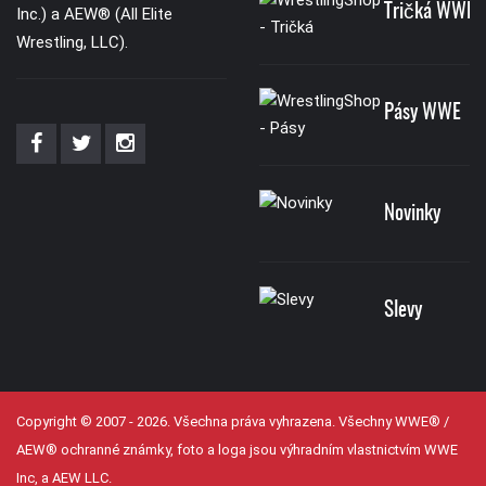
Tričká WWE
Inc.) a AEW® (All Elite
Wrestling, LLC).
Pásy WWE
Novinky
Slevy
Copyright © 2007 - 2026. Všechna práva vyhrazena. Všechny WWE® /
AEW® ochranné známky, foto a loga jsou výhradním vlastnictvím WWE
Inc, a AEW LLC.