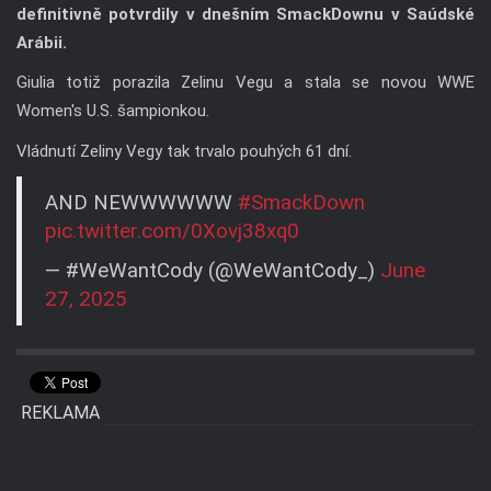
definitivně potvrdily v dnešním SmackDownu v Saúdské
Arábii.
Giulia totiž porazila Zelinu Vegu a stala se novou WWE
Women's U.S. šampionkou.
Vládnutí Zeliny Vegy tak trvalo pouhých 61 dní.
AND NEWWWWWW
#SmackDown
pic.twitter.com/0Xovj38xq0
— #WeWantCody (@WeWantCody_)
June
27, 2025
REKLAMA