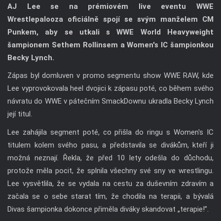
AJ Lee se na prémiovém live eventu WWE
Wrestlepalooza oficiálně spojí se svým manželem CM
Punkem, aby se utkali s WWE World Heavyweight
šampionem Sethem Rollinsem a Women's IC šampionkou
Becky Lynch.
Zápas byl domluven v promo segmentu show WWE RAW, kde
Lee vyprovokovala heel dvojici k zápasu poté, co během svého
návratu do WWE v pátečním SmackDownu ukradla Becky Lynch
její titul.
Lee zahájila segment poté, co přišla do ringu s Women's IC
titulem kolem svého pasu, a představila se divákům, kteří ji
možná neznají. Řekla, že před 10 lety odešla do důchodu,
protože měla pocit, že splnila všechny své sny ve wrestlingu.
Lee vysvětlila, že se vydala na cestu za duševním zdravím a
začala se o sebe starat tím, že chodila na terapii, a bývalá
Divas šampionka dokonce přiměla diváky skandovat „terapie!”.