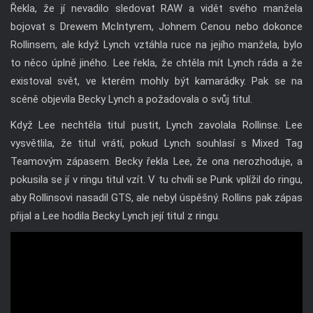
Řekla, že jí nevadilo sledovat RAW a vidět svého manžela
bojovat s Drewem McIntyrem, Johnem Cenou nebo dokonce
Rollinsem, ale když Lynch vztáhla ruce na jejího manžela, bylo
to něco úplně jiného. Lee řekla, že chtěla mít Lynch ráda a že
existoval svět, ve kterém mohly být kamarádky. Pak se na
scéně objevila Becky Lynch a požadovala o svůj titul.
Když Lee nechtěla titul pustit, Lynch zavolala Rollinse. Lee
vysvětlila, že titul vrátí, pokud Lynch souhlasí s Mixed Tag
Teamovým zápasem. Becky řekla Lee, že ona nerozhoduje, a
pokusila se jí v ringu titul vzít. V tu chvíli se Punk vplížil do ringu,
aby Rollinsovi nasadil GTS, ale nebyl úspěšný. Rollins pak zápas
přijal a Lee hodila Becky Lynch její titul z ringu.