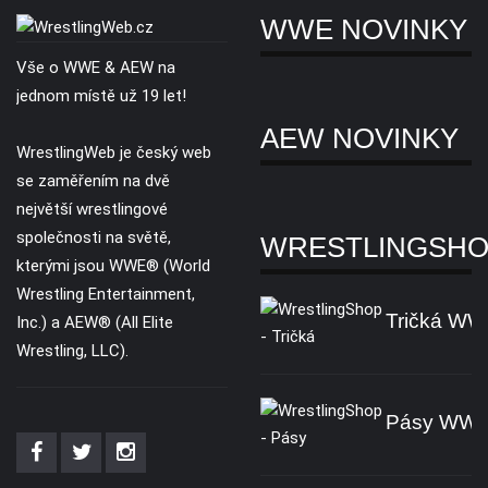
WWE NOVINKY
Vše o WWE & AEW na
jednom místě už 19 let!
AEW NOVINKY
WrestlingWeb je český web
se zaměřením na dvě
největší wrestlingové
společnosti na světě,
WRESTLINGSH
kterými jsou WWE® (World
Wrestling Entertainment,
Tričká W
Inc.) a AEW® (All Elite
Wrestling, LLC).
Pásy WW