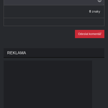
0
znaky
Odeslat komentář
REKLAMA