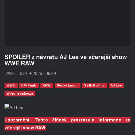
SPOILER z návratu AJ Lee ve včerejší show
WWE RAW
WWE
09-09-2025 - 06:39
WWE
CM Punk
RAW
Becky Lynch
Seth Rollins
AJ Lee
Wrestlepalooza
Upozornění: Tento článek prozrazuje informace ze
včerejší show RAW.