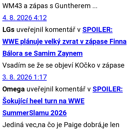
WM43 a zápas s Guntherem ...
4. 8. 2026 4:12
LGs
uveřejnil komentář v
SPOILER:
WWE plánuje velký zvrat v zápase Finna
Bálora se Samim Zaynem
Vsadím se že se objeví KOčko v zápase
3. 8. 2026 1:17
Omega
uveřejnil komentář v
SPOILER:
Šokující heel turn na WWE
SummerSlamu 2026
Jediná vec,na čo je Paige dobrá,je len