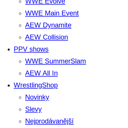
WWE Evolve
WWE Main Event
AEW Dynamite
AEW Collision
PPV shows
WWE SummerSlam
AEW All In
WrestlingShop
Novinky
Slevy
Nejprodávanější