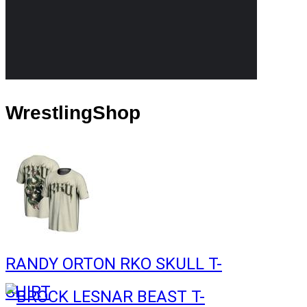
WrestlingShop
RANDY ORTON RKO SKULL T-
SHIRT