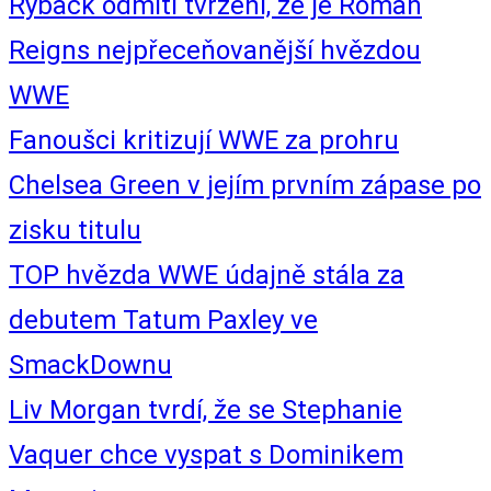
Ryback odmítl tvrzení, že je Roman
Reigns nejpřeceňovanější hvězdou
WWE
Fanoušci kritizují WWE za prohru
Chelsea Green v jejím prvním zápase po
zisku titulu
TOP hvězda WWE údajně stála za
debutem Tatum Paxley ve
SmackDownu
Liv Morgan tvrdí, že se Stephanie
Vaquer chce vyspat s Dominikem