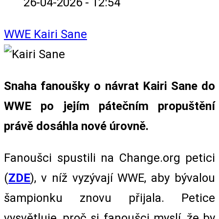
26-04-2026 - 12:54
WWE
Kairi Sane
Snaha fanoušky o návrat Kairi Sane do
WWE po jejím pátečním propuštění
právě dosáhla nové úrovně.
Fanoušci spustili na Change.org petici
(
ZDE
), v níž vyzývají WWE, aby bývalou
šampionku znovu přijala. Petice
vysvětluje, proč si fanoušci myslí, že by