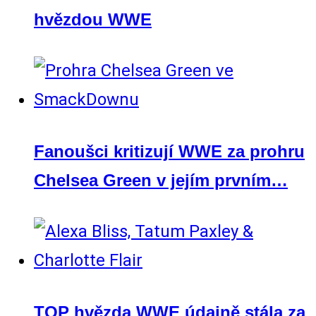
hvězdou WWE
Fanoušci kritizují WWE za prohru
Chelsea Green v jejím prvním…
TOP hvězda WWE údajně stála za