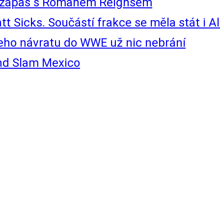
 o zápas s Romanem Reignsem
t Sicks. Součástí frakce se měla stát i Al
jeho návratu do WWE už nic nebrání
nd Slam Mexico