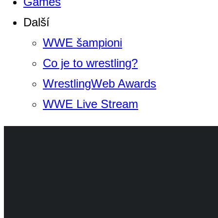
Games
Další
WWE šampioni
Co je to wrestling?
WrestlingWeb Awards
WWE Live Stream