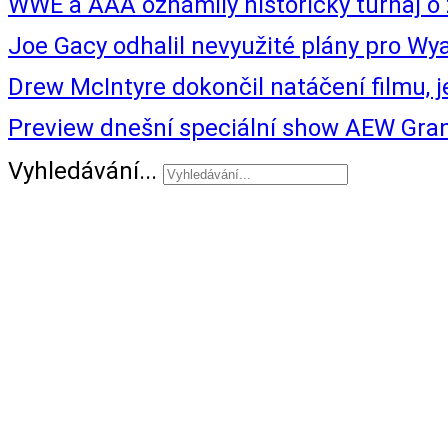
WWE a AAA oznámily historický turnaj
Joe Gacy odhalil nevyužité plány pro Wyat
Drew McIntyre dokončil natáčení filmu, 
Preview dnešní speciální show AEW Gra
Vyhledávání...