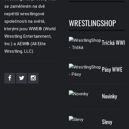
se zaměřením na dvě
největší wrestlingové
společnosti na světě,
WRESTLINGSHOP
kterými jsou WWE® (World
Wrestling Entertainment,
Tričká WWE
Inc.) a AEW® (All Elite
Wrestling, LLC).
Pásy WWE
Novinky
Slevy