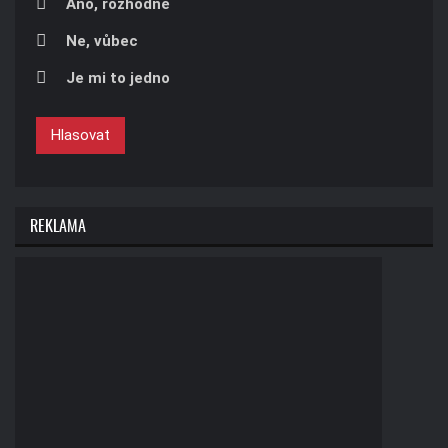
Áno, rozhodně
Ne, vůbec
Je mi to jedno
Hlasovat
REKLAMA