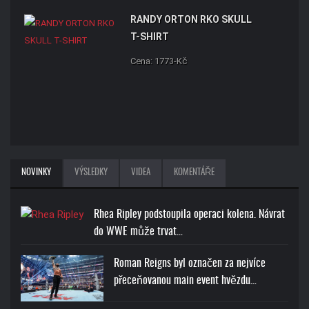
RANDY ORTON RKO SKULL
T-SHIRT
Cena: 1773-Kč
NOVINKY
VÝSLEDKY
VIDEA
KOMENTÁŘE
Rhea Ripley podstoupila operaci kolena. Návrat
do WWE může trvat…
Roman Reigns byl označen za nejvíce
přeceňovanou main event hvězdu…