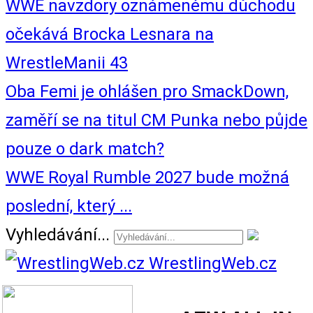
WWE navzdory oznámenému důchodu
očekává Brocka Lesnara na
WrestleManii 43
Oba Femi je ohlášen pro SmackDown,
zaměří se na titul CM Punka nebo půjde
pouze o dark match?
WWE Royal Rumble 2027 bude možná
poslední, který ...
Vyhledávání...
WrestlingWeb.cz