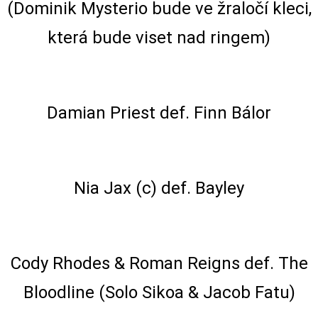
(Dominik Mysterio bude ve žraločí kleci,
která bude viset nad ringem)
Singles Match
Damian Priest def. Finn Bálor
WWE Women's Championship Match
Nia Jax (c) def. Bayley
Tag Team Match
Cody Rhodes & Roman Reigns def. The
Bloodline (Solo Sikoa & Jacob Fatu)