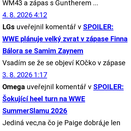
WM43 a zápas s Guntherem ...
4. 8. 2026 4:12
LGs
uveřejnil komentář v
SPOILER:
WWE plánuje velký zvrat v zápase Finna
Bálora se Samim Zaynem
Vsadím se že se objeví KOčko v zápase
3. 8. 2026 1:17
Omega
uveřejnil komentář v
SPOILER:
Šokující heel turn na WWE
SummerSlamu 2026
Jediná vec,na čo je Paige dobrá,je len