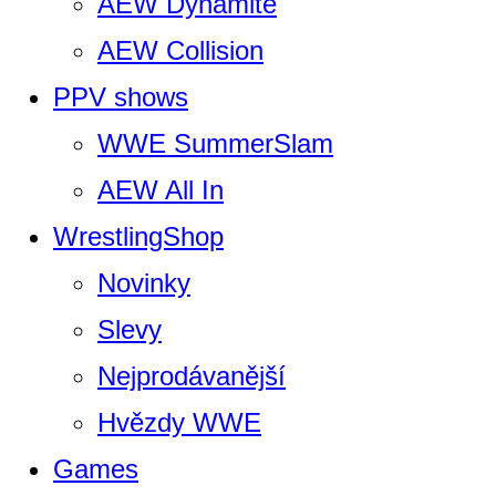
AEW Dynamite
AEW Collision
PPV shows
WWE SummerSlam
AEW All In
WrestlingShop
Novinky
Slevy
Nejprodávanější
Hvězdy WWE
Games