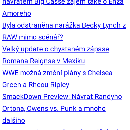
návratem Big Casse zájem také o Enza
Amoreho
Byla odstraněna narážka Becky Lynch z
RAW mimo scénář?
Velký update o chystaném zápase
Romana Reignse v Mexiku
WWE možná změní plány s Chelsea
Green a Rheou Ripley
SmackDown Preview: Návrat Randyho
Ortona, Owens vs. Punk a mnoho
dalšího