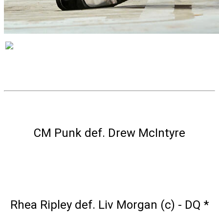
VÝSLEDKY
Hell in a Cell Match
CM Punk def. Drew McIntyre
WWE Women's World Championship
Match
Rhea Ripley def. Liv Morgan (c) - DQ *