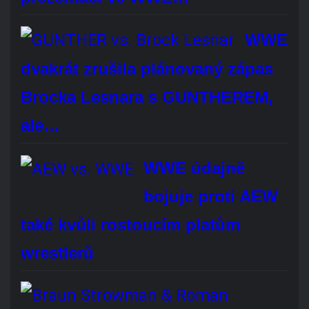
tvrdí, že bez něj by
žádný Tribal Chief…
Pokračování nové rivality ze
SummerSlamu v příštím SmackDownu
Brock Lesnar oficiálně oznámil konec kariéry
profesionálního wrestlera. Bude vám chybět?
Áno, rozhodně
Ne, vůbec
Je mi to jedno