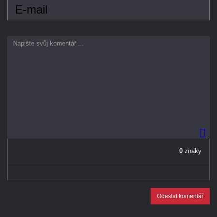
0
znaky
Odeslat komentář
REKLAMA