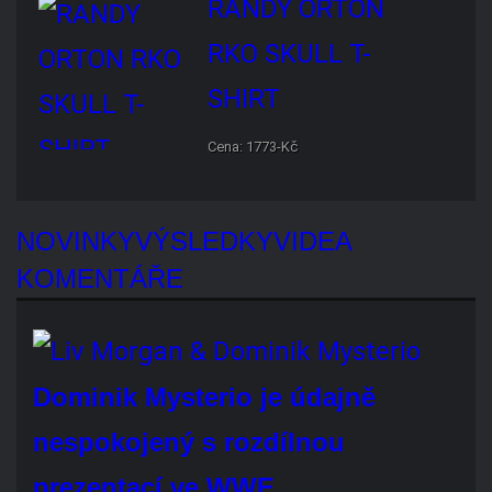
NOVINKY
VÝSLEDKY
VIDEA
KOMENTÁŘE
Dominik Mysterio je
údajně nespokojený
s rozdílnou prezentací ve WWE…
WWE dvakrát zrušila
plánovaný zápas Brocka
Lesnara s GUNTHEREM, ale…
WWE údajně bojuje proti AEW také
kvůli rostoucím platům wrestlerů
Braun Strowman