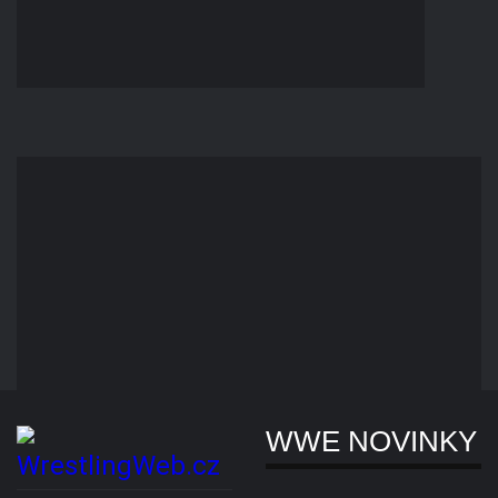
Wrestling Entertainment,
Tričká W
Inc.) a AEW® (All Elite
Wrestling, LLC).
Pásy WW
Novinky
Slevy
Copyright © 2007 - 2026. Všechna práva vyhrazena. Všechny WWE® /
AEW® ochranné známky, foto a loga jsou výhradním vlastnictvím WWE