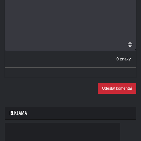
0
znaky
Odeslat komentář
REKLAMA