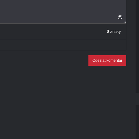
0
znaky
Odeslat komentář