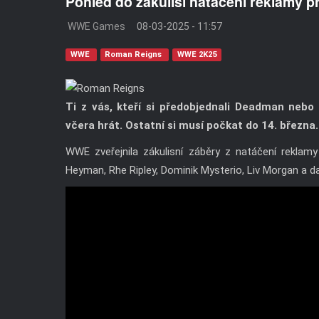
Pohled do zákulisí natáčení reklamy
WWE Games
08-03-2025 - 11:57
WWE
Roman Reigns
WWE 2K25
Ti z vás, kteří si předobjednali Deadman neb
včera hrát. Ostatní si musí počkat do 14. března.
WWE zveřejnila zákulisní záběry z natáčení rekla
Heyman, Rhe Ripley, Dominik Mysterio, Liv Morgan a da