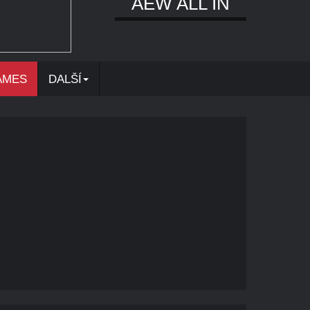
AEW ALL IN
AMES
DALŠÍ