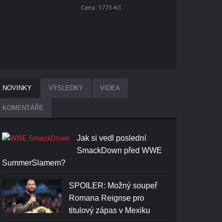
Cena: 1773-Kč
NOVINKY
VÝSLEDKY
VIDEA
KOMENTÁŘE
Jak si vedl poslední
SmackDown před WWE
SummerSlamem?
SPOILER: Možný soupeř
Romana Reignse pro
titulový zápas v Mexiku