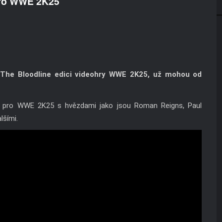
 pro WWE 2K25
o The Bloodline edici videohry WWE 2K25, už mohou od
my pro WWE 2K25 s hvězdami jako jsou Roman Reigns, Paul
lšími.