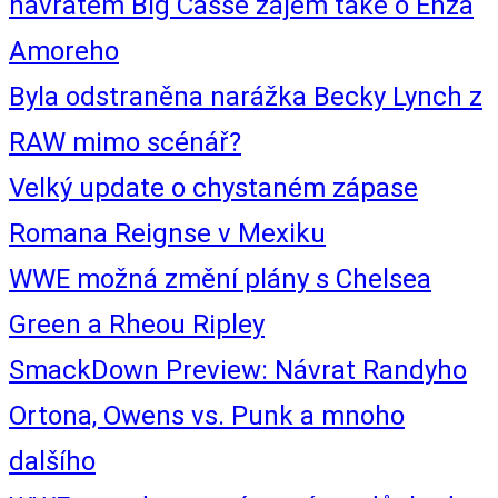
návratem Big Casse zájem také o Enza
Amoreho
Byla odstraněna narážka Becky Lynch z
RAW mimo scénář?
Velký update o chystaném zápase
Romana Reignse v Mexiku
WWE možná změní plány s Chelsea
Green a Rheou Ripley
SmackDown Preview: Návrat Randyho
Ortona, Owens vs. Punk a mnoho
dalšího