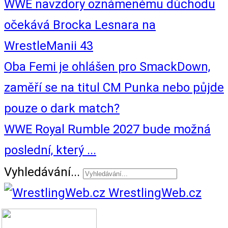
WWE navzdory oznámenému důchodu
očekává Brocka Lesnara na
WrestleManii 43
Oba Femi je ohlášen pro SmackDown,
zaměří se na titul CM Punka nebo půjde
pouze o dark match?
WWE Royal Rumble 2027 bude možná
poslední, který ...
Vyhledávání...
WrestlingWeb.cz