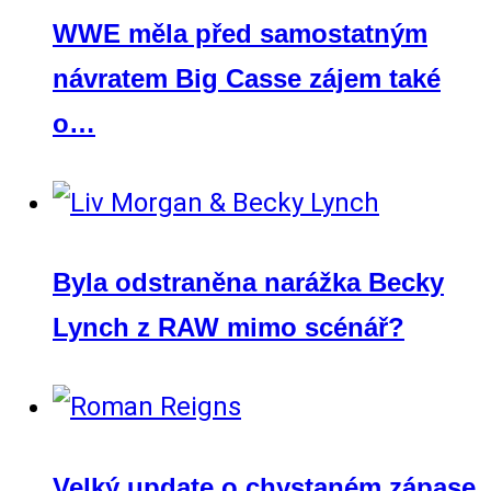
WWE měla před samostatným
návratem Big Casse zájem také
o…
Byla odstraněna narážka Becky
Lynch z RAW mimo scénář?
Velký update o chystaném zápase