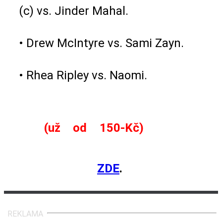
(c) vs. Jinder Mahal.
• Drew McIntyre vs. Sami Zayn.
• Rhea Ripley vs. Naomi.
Balíček Sport online pro sledování
WWE
(už od 150-Kč)
(* NXT a
SmackDownu s českým komentářem!)
si
můžete objednat
ZDE
.
REKLAMA