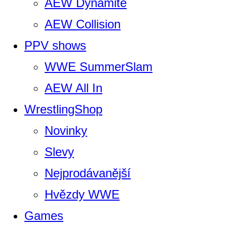
AEW Dynamite
AEW Collision
PPV shows
WWE SummerSlam
AEW All In
WrestlingShop
Novinky
Slevy
Nejprodávanější
Hvězdy WWE
Games