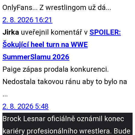
OnlyFans... Z wrestlingom už dá...
2. 8. 2026 16:21
Jirka
uveřejnil komentář v
SPOILER:
Šokující heel turn na WWE
SummerSlamu 2026
Paige zápas prodala konkurenci.
Nedostala takovou ránu aby to bylo na
...
2. 8. 2026 5:48
Brock Lesnar oficiálně oznámil konec
kariéry profesionálního wrestlera. Bude