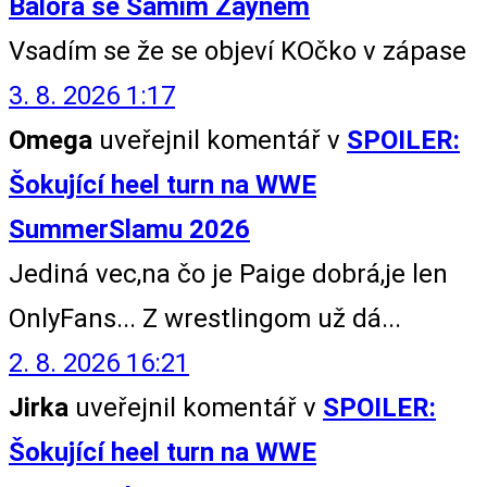
Bálora se Samim Zaynem
Vsadím se že se objeví KOčko v zápase
3. 8. 2026 1:17
Omega
uveřejnil komentář v
SPOILER:
Šokující heel turn na WWE
SummerSlamu 2026
Jediná vec,na čo je Paige dobrá,je len
OnlyFans... Z wrestlingom už dá...
2. 8. 2026 16:21
Jirka
uveřejnil komentář v
SPOILER:
Šokující heel turn na WWE