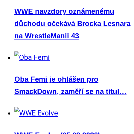
WWE navzdory oznámenému
důchodu očekává Brocka Lesnara
na WrestleManii 43
Oba Femi je ohlášen pro
SmackDown, zaměří se na titul…