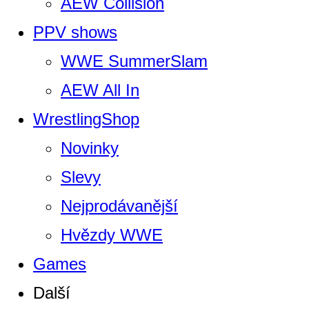
AEW Collision
PPV shows
WWE SummerSlam
AEW All In
WrestlingShop
Novinky
Slevy
Nejprodávanější
Hvězdy WWE
Games
Další