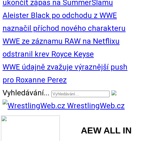
ukončit zápas na SummerSlamu
Aleister Black po odchodu z WWE
naznačil příchod nového charakteru
WWE ze záznamu RAW na Netflixu
odstranil krev Royce Keyse
WWE údajně zvažuje výraznější push
pro Roxanne Perez
Vyhledávání...
WrestlingWeb.cz
AEW ALL IN