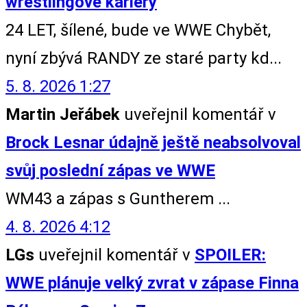
wrestlingové kariéry
24 LET, šílené, bude ve WWE Chybět,
nyní zbývá RANDY ze staré party kd...
5. 8. 2026 1:27
Martin Jeřábek
uveřejnil komentář v
Brock Lesnar údajně ještě neabsolvoval
svůj poslední zápas ve WWE
WM43 a zápas s Guntherem ...
4. 8. 2026 4:12
LGs
uveřejnil komentář v
SPOILER:
WWE plánuje velký zvrat v zápase Finna