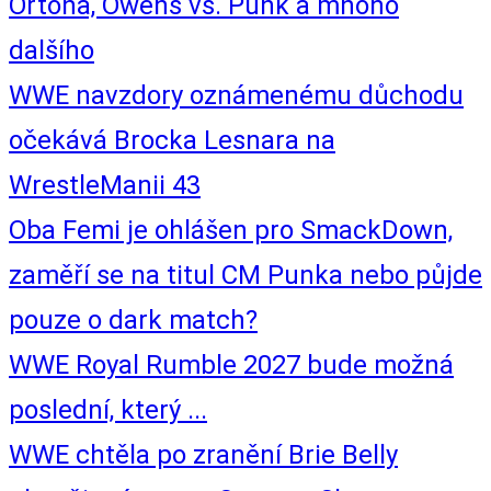
Ortona, Owens vs. Punk a mnoho
dalšího
WWE navzdory oznámenému důchodu
očekává Brocka Lesnara na
WrestleManii 43
Oba Femi je ohlášen pro SmackDown,
zaměří se na titul CM Punka nebo půjde
pouze o dark match?
WWE Royal Rumble 2027 bude možná
poslední, který ...
WWE chtěla po zranění Brie Belly