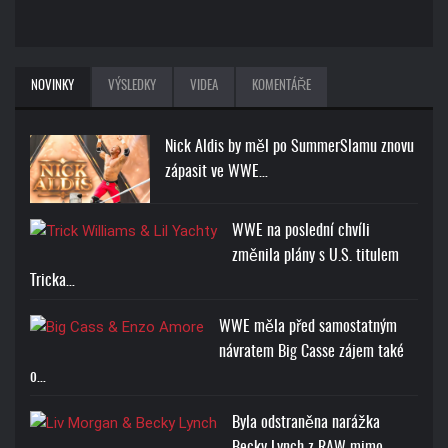
NOVINKY
VÝSLEDKY
VIDEA
KOMENTÁŘE
Nick Aldis by měl po SummerSlamu znovu
zápasit ve WWE…
WWE na poslední chvíli
změnila plány s U.S. titulem
Tricka…
WWE měla před samostatným
návratem Big Casse zájem také
o…
Byla odstraněna narážka
Becky Lynch z RAW mimo