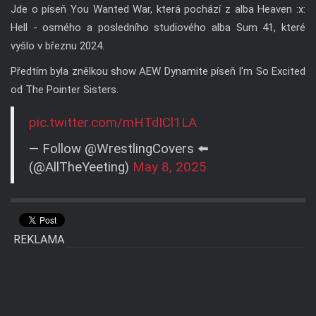
Jde o píseň You Wanted War, která pochází z alba Heaven :x:
Hell - osmého a posledního studiového alba Sum 41, které
vyšlo v březnu 2024.
Předtím byla znělkou show AEW Dynamite píseň I'm So Excited
od The Pointer Sisters.
pic.twitter.com/mHTdICl1LA
— Follow @WrestlingCovers ⬅️
(@AllTheYeeting)
May 8, 2025
REKLAMA