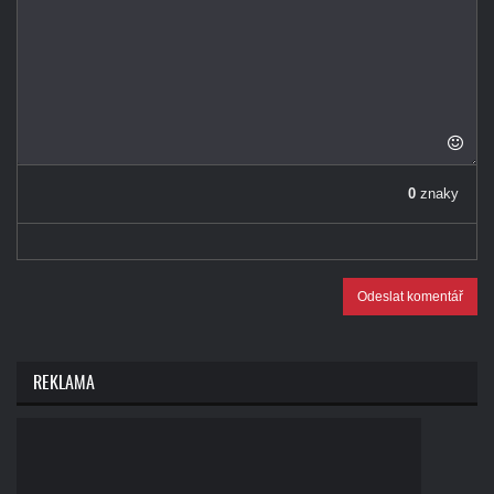
0
znaky
Odeslat komentář
REKLAMA