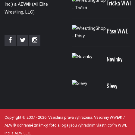
Tričká WWE
Inc.) a AEW® (All Elite
Wrestling, LLC).
Pásy WWE
Novinky
Slevy
Copyright © 2007 - 2026. Všechna práva vyhrazena. Všechny WWE® /
AEW® ochranné známky, foto a loga jsou výhradním vlastnictvím WWE
Inc, a AEW LLC.