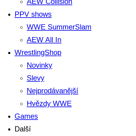
AEW Collision
PPV shows
WWE SummerSlam
AEW All In
WrestlingShop
Novinky
Slevy
Nejprodávanější
Hvězdy WWE
Games
Další