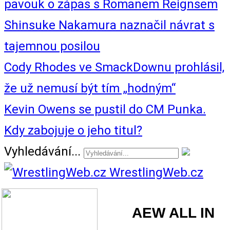
pavouk o zápas s Romanem Reignsem
Shinsuke Nakamura naznačil návrat s
tajemnou posilou
Cody Rhodes ve SmackDownu prohlásil,
že už nemusí být tím „hodným“
Kevin Owens se pustil do CM Punka.
Kdy zabojuje o jeho titul?
Vyhledávání...
WrestlingWeb.cz
AEW ALL IN