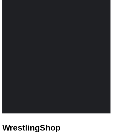
WrestlingShop