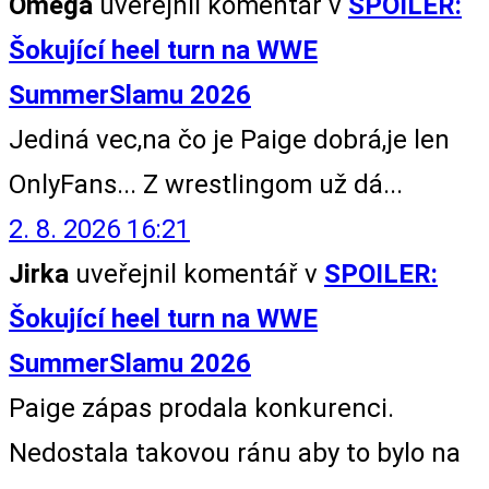
Omega
uveřejnil komentář v
SPOILER:
Šokující heel turn na WWE
SummerSlamu 2026
Jediná vec,na čo je Paige dobrá,je len
OnlyFans... Z wrestlingom už dá...
2. 8. 2026 16:21
Jirka
uveřejnil komentář v
SPOILER:
Šokující heel turn na WWE
SummerSlamu 2026
Paige zápas prodala konkurenci.
Nedostala takovou ránu aby to bylo na