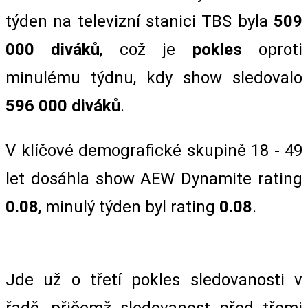
týden na televizní stanici TBS byla
509
000 diváků
, což je
pokles
oproti
minulému týdnu, kdy show sledovalo
596 000 diváků
.
V klíčové demografické skupině 18 - 49
let dosáhla show AEW Dynamite rating
0.08
, minulý týden byl rating
0.08
.
Jde už o třetí pokles sledovanosti v
řadě, přičemž sledovanost před třemi