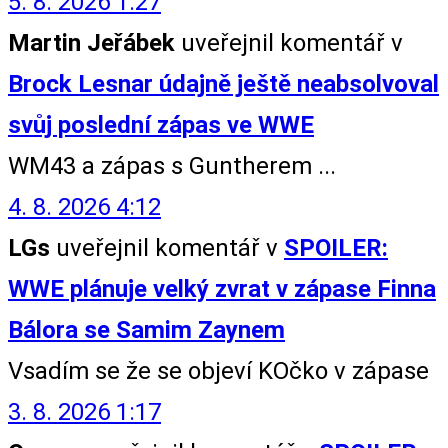
5. 8. 2026 1:27
Martin Jeřábek
uveřejnil komentář v
Brock Lesnar údajně ještě neabsolvoval
svůj poslední zápas ve WWE
WM43 a zápas s Guntherem ...
4. 8. 2026 4:12
LGs
uveřejnil komentář v
SPOILER:
WWE plánuje velký zvrat v zápase Finna
Bálora se Samim Zaynem
Vsadím se že se objeví KOčko v zápase
3. 8. 2026 1:17