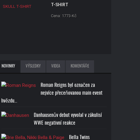
T-SHIRT
Cena: 1773-Kč
BROCK LESNAR BEAST T-
NOVINKY
VÝSLEDKY
VIDEA
KOMENTÁŘE
SHIRT
Cena: 1773-Kč
Roman Reigns byl označen za
nejvíce přeceňovanou main event
hvězdu…
Danhausenův debut vyvolal v zákulisí
WWE negativní reakce
ROMAN REIGNS ONE AND
ONLY T-SHIRT
Bella Twins