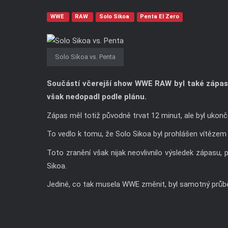
WWE
RAW
Solo Sikoa
Penta El Zero
Solo Sikoa vs. Penta
Součástí včerejší show WWE RAW byl také zápas 
však nedopadl podle plánu.
Zápas měl totiž původně trvat 12 minut, ale byl ukonč
To vedlo k tomu, že Solo Sikoa byl prohlášen vítězem 
Toto zranění však nijak neovlivnilo výsledek zápasu,
Sikoa.
Jediné, co tak musela WWE změnit, byl samotný průb