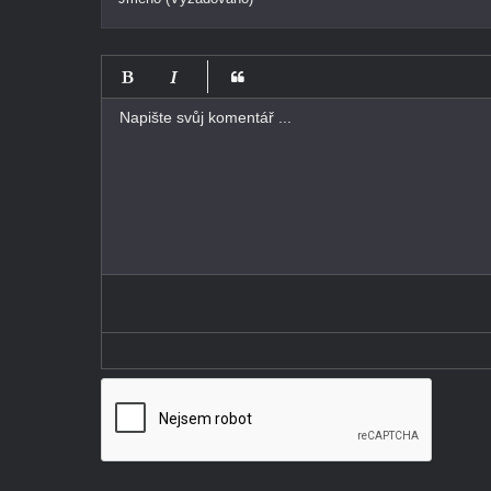
-
-
-
-
-
-
-
-
-
-
-
-
-
-
-