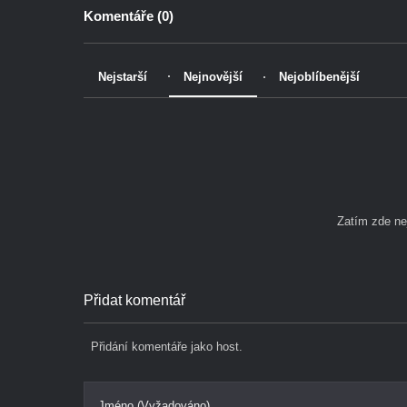
Komentáře (
0
)
Nejstarší
Nejnovější
Nejoblíbenější
Zatím zde n
Přidat komentář
Přidání komentáře jako host.
Jméno (Vyžadováno)