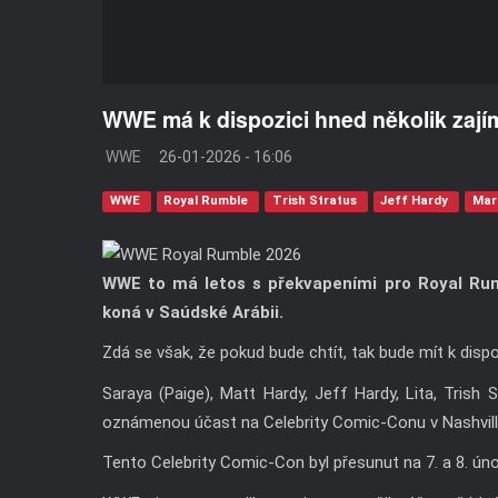
WWE má k dispozici hned několik zaj
WWE
26-01-2026 - 16:06
WWE
Royal Rumble
Trish Stratus
Jeff Hardy
Mari
WWE to má letos s překvapeními pro Royal Rum
koná v Saúdské Arábii.
Zdá se však, že pokud bude chtít, tak bude mít k disp
Saraya (Paige), Matt Hardy, Jeff Hardy, Lita, Trish
oznámenou účast na Celebrity Comic-Conu v Nashvill
Tento Celebrity Comic-Con byl přesunut na 7. a 8. únor