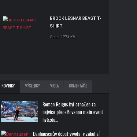
BROCK LESNAR BEAST T-
SHIRT
Cena: 1773-Kč
NOVINKY
VÝSLEDKY
VIDEA
KOMENTÁŘE
Roman Reigns byl označen za
nejvíce přeceňovanou main event
hvězdu…
Danhausenův debut vyvolal v zákulisí