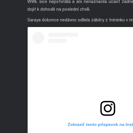
WWE sice nepotvrdila a ani nenaznačila účast žádné 
dojít k dohodě na poslední chvíli.
Saraya dokonce nedávno sdílela záběry z tréninku v ring
Zobraziť tento príspevok na In