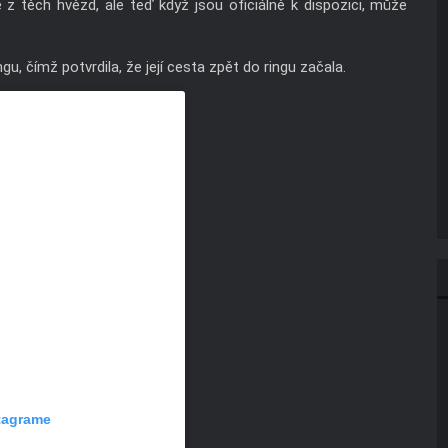
z těch hvězd, ale teď když jsou oficiálně k dispozici, může
u, čímž potvrdila, že její cesta zpět do ringu začala.
stagrame