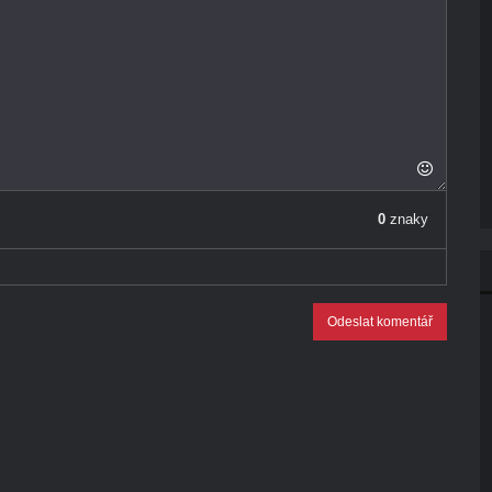
0
znaky
Odeslat komentář