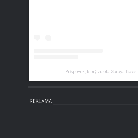
Príspevok, ktorý zdieľa Saraya Bevi
REKLAMA