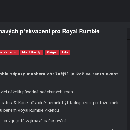
ímavých překvapení pro Royal Rumble
a Kanellis
Matt Hardy
Paige
Lita
ble zápasy mnohem obtížnější, jelikož se tento event
ozici několik původně nečekaných jmen.
 Stratus & Kane původně neměli být k dispozici, protože měli
u během Royal Rumble víkendu.
, což je jistě zajímavé načasování.