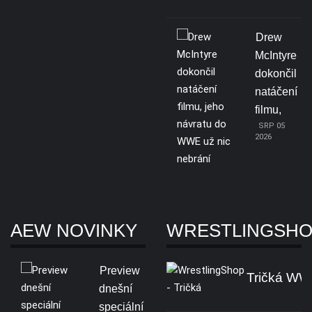
Drew
McIntyre
dokončil
natáčení
filmu,
SRP 05
2026
AEW NOVINKY
WRESTLINGSH
Preview
Tričká W
dnešní
speciální