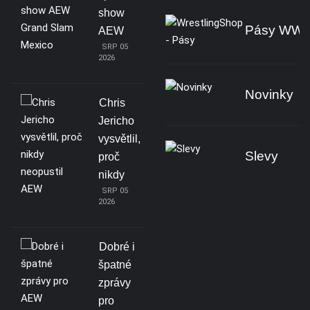
show
Pásy WW
AEW
SRP 05
2026
Novinky
Chris
Jericho
vysvětlil,
Slevy
proč
nikdy
SRP 05
2026
Dobré i
špatné
zprávy
pro