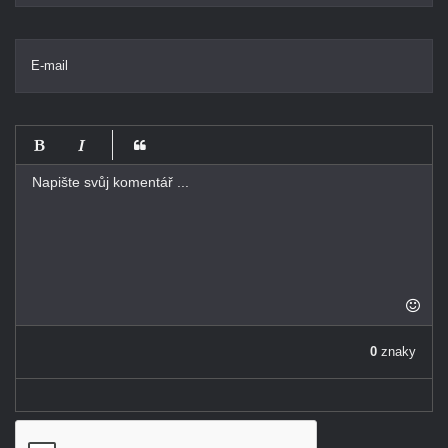
E-mail
-
-
-
-
-
-
-
-
-
-
-
-
-
-
0
znaky
-