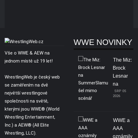
WWE NOVINKY
Vše o WWE & AEW na
The Miz:
jednom místě už 19 let!
Brock
Lesnar
WrestlingWeb je český web
na
se zaměřením na dvě
SRP 05
největší wrestlingové
2026
společnosti na světě,
kterými jsou WWE® (World
Wrestling Entertainment,
WWE a
Inc.) a AEW® (All Elite
AAA
Wrestling, LLC).
oznámily