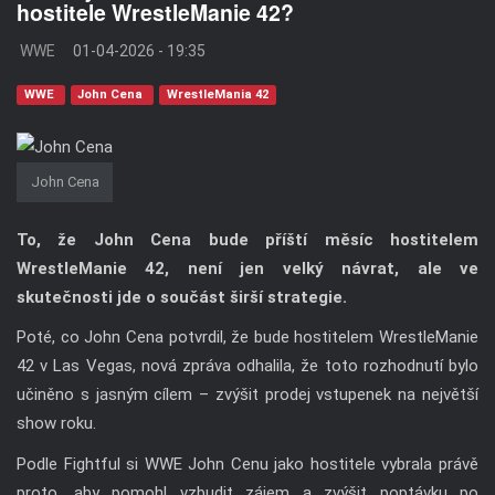
hostitele WrestleManie 42?
WWE
01-04-2026 - 19:35
WWE
John Cena
WrestleMania 42
John Cena
To, že John Cena bude příští měsíc hostitelem
WrestleManie 42, není jen velký návrat, ale ve
skutečnosti jde o součást širší strategie.
Poté, co John Cena potvrdil, že bude hostitelem WrestleManie
42 v Las Vegas, nová zpráva odhalila, že toto rozhodnutí bylo
učiněno s jasným cílem – zvýšit prodej vstupenek na největší
show roku.
Podle Fightful si WWE John Cenu jako hostitele vybrala právě
proto, aby pomohl vzbudit zájem a zvýšit poptávku po