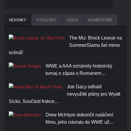
BROCK LESNAR BEAST T-
NOVINKY
VÝSLEDKY
VIDEA
KOMENTÁŘE
SHIRT
Cena: 1773-Kč
The Miz: Brock Lesnar na
SummerSlamu šel mimo
scénář
WWE a AAA oznámily historický
turnaj o zápas s Romanem…
ROMAN REIGNS ONE AND
ONLY T-SHIRT
Joe Gacy odhalil
nevyužité plány pro Wyatt
Cena: 1773-Kč
Sicks. Součástí frakce…
Drew McIntyre dokončil natáčení
filmu, jeho návratu do WWE už…