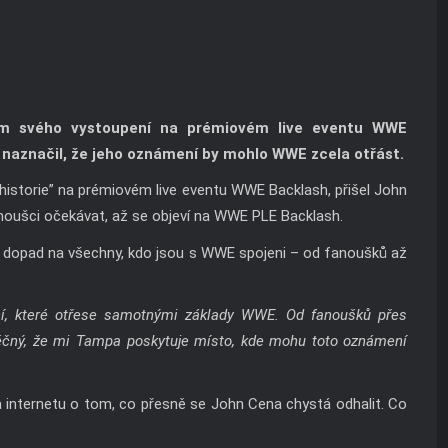
lem svého vystoupení na prémiovém live eventu WWE
mž naznačil, že jeho oznámení by mohlo WWE zcela otřást.
o historie” na prémiovém live eventu WWE Backlash, přišel John
noušci očekávat, až se objeví na WWE PLE Backlash.
t dopad na všechny, kdo jsou s WWE spojeni – od fanoušků až
í, které otřese samotnými základy WWE. Od fanoušků přes
ěčný, že mi Tampa poskytuje místo, kde mohu toto oznámení
a internetu o tom, co přesně se John Cena chystá odhalit. Co