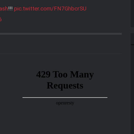
ash
!!!
pic.twitter.com/FN7GhbcrSU
6