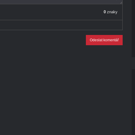
0
znaky
Odeslat komentář