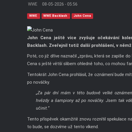
WWE
08-05-2026 - 05:56
WWE
WWE Backlash
John Cena
John Cena ještě více zvyšuje očekávání ko
Backlash. Zveřejnil totiž další prohlášení, v ně
Poté, co již dříve naznačil „zprávu, která se zapíše d
Cena s ještě větší slibem ohledně toho, co mohou fa
Tentokrát John Cena prohlásil, že oznámení bude mí
po nováčky.
„Za pár dní mám v této budově velké oznámen
hvězdy a šampiony až po nováčky. Jsem tak vd
učinit.”
Tento příspěvek okamžitě znovu roznítil spekulace n
to bude, se dozvíme už tento víkend.