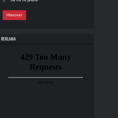
Je mi to jedno
Hlasovat
REKLAMA