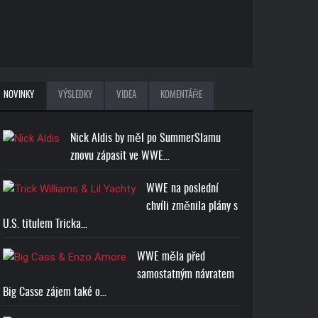
NOVINKY
VÝSLEDKY
VIDEA
KOMENTÁŘE
Nick Aldis by měl po SummerSlamu
znovu zápasit ve WWE…
WWE na poslední
chvíli změnila plány s
U.S. titulem Tricka…
WWE měla před
samostatným návratem
Big Casse zájem také o…