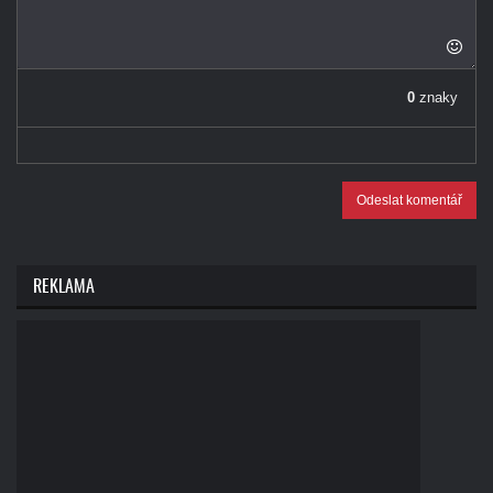
0
znaky
Odeslat komentář
REKLAMA