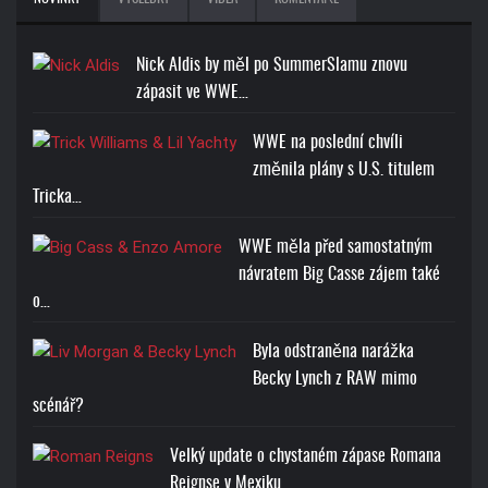
Nick Aldis by měl po SummerSlamu znovu
zápasit ve WWE…
WWE na poslední chvíli
změnila plány s U.S. titulem
Tricka…
WWE měla před samostatným
návratem Big Casse zájem také
o…
Byla odstraněna narážka
Becky Lynch z RAW mimo
scénář?
Velký update o chystaném zápase Romana
Reignse v Mexiku