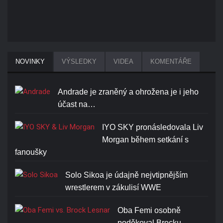
NOVINKY
VÝSLEDKY
VIDEA
KOMENTÁŘE
Andrade je zraněný a ohrožena je i jeho
účast na…
IYO SKY pronásledovala Liv
Morgan během setkání s
fanoušky
Solo Sikoa je údajně nejvtipnějším
wrestlerem v zákulisí WWE
Oba Femi osobně
poděkoval Brocku