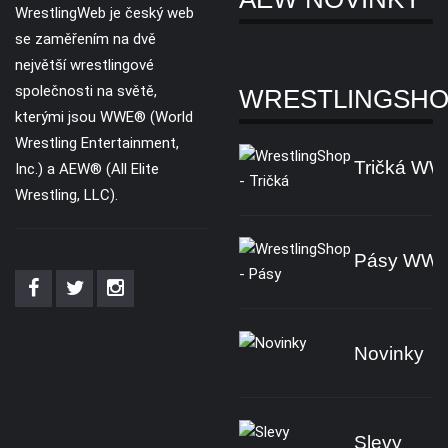
WrestlingWeb je český web
se zaměřením na dvě
největší wrestlingové
společnosti na světě,
WRESTLINGSH
kterými jsou WWE® (World
Wrestling Entertainment,
Tričká W
Inc.) a AEW® (All Elite
Wrestling, LLC).
Pásy WW
Novinky
Slevy