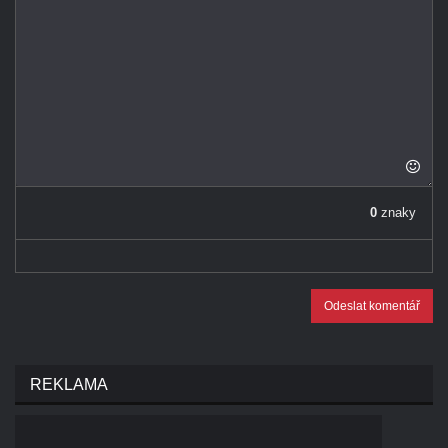
0
znaky
Odeslat komentář
REKLAMA