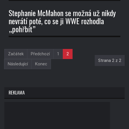
Stephanie McMahon se možná už nikdy
nevrátí poté, co se ji WWE rozhodla
„pohřbít”
Začátek
Předchozí
1
2
Strana 2 z 2
Následující
Konec
REKLAMA