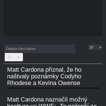
Zadejte
Zobrazit
část
názvu
Matt Cardona přiznal, že ho
naštvaly poznámky Codyho
Rhodese a Kevina Owense
Matt Cardona naznačil možný
heelturn ve WWE: „To nejlepší ze