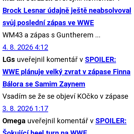
Brock Lesnar údajně ještě neabsolvoval
svůj poslední zápas ve WWE
WM43 a zápas s Guntherem ...
4. 8. 2026 4:12
LGs
uveřejnil komentář v
SPOILER:
WWE plánuje velký zvrat v zápase Finna
Bálora se Samim Zaynem
Vsadím se že se objeví KOčko v zápase
3. 8. 2026 1:17
Omega
uveřejnil komentář v
SPOILER:
Šokující heel turn na WWE