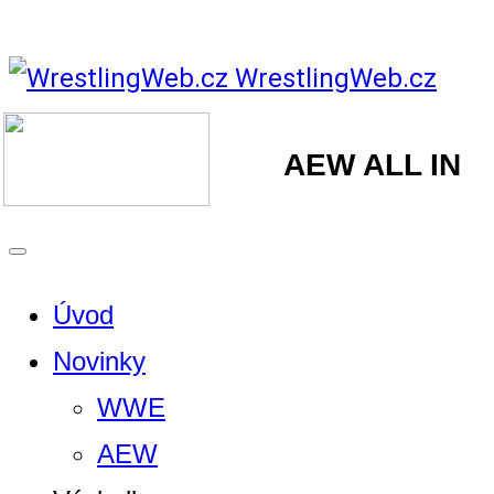
WrestlingWeb.cz
AEW ALL IN
Úvod
Novinky
WWE
AEW