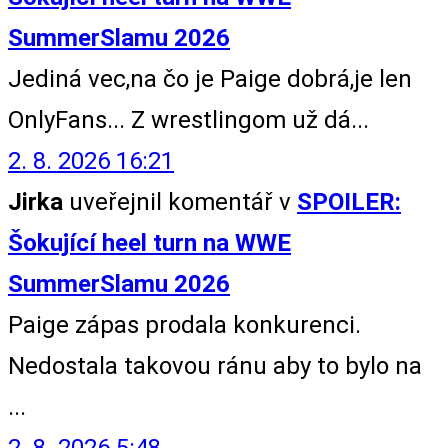
SummerSlamu 2026
Jediná vec,na čo je Paige dobrá,je len
OnlyFans... Z wrestlingom už dá...
2. 8. 2026 16:21
Jirka
uveřejnil komentář v
SPOILER:
Šokující heel turn na WWE
SummerSlamu 2026
Paige zápas prodala konkurenci.
Nedostala takovou ránu aby to bylo na
...
2. 8. 2026 5:48