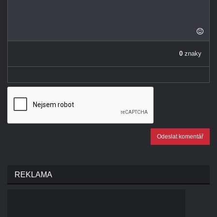
-
-
-
-
-
-
-
0
znaky
-
Odeslat komentář
REKLAMA