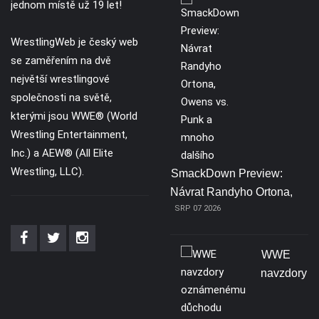
jednom místě už 19 let!
WrestlingWeb je český web
se zaměřením na dvě
největší wrestlingové
společnosti na světě,
kterými jsou WWE® (World
Wrestling Entertainment,
Inc.) a AEW® (All Elite
Wrestling, LLC).
SmackDown Preview:
Návrat Randyho Ortona,
SRP 07 2026
WWE
navzdory