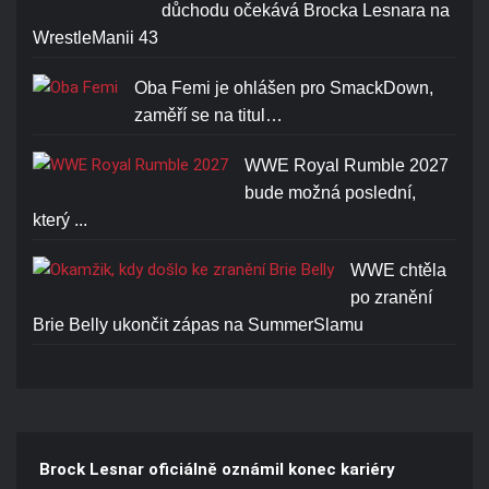
důchodu očekává Brocka Lesnara na
JOHN CENA U CAN'T SEE
WrestleManii 43
ME T-SHIRT
Oba Femi je ohlášen pro SmackDown,
Cena: 1773-Kč
zaměří se na titul…
WWE Royal Rumble 2027
bude možná poslední,
který ...
WWE chtěla
po zranění
Brie Belly ukončit zápas na SummerSlamu
Brock Lesnar oficiálně oznámil konec kariéry