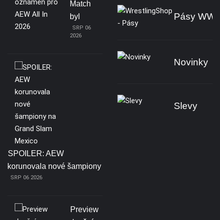
Match
Pásy WW
byl
SRP 06
2026
Novinky
Slevy
SPOILER: AEW
korunovala nové šampiony
SRP 06 2026
Preview