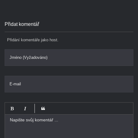
Přidat komentář
Přidání komentáře jako host.
Jméno (Vyžadováno)
E-mail
-
-
-
-
-
-
-