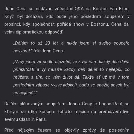
John Cena se nedávno zúčastnil Q&A na Boston Fan Expo.
Když byl dotázán, kdo bude jeho posledním soupeřem v
prosinci, kdy společnost pořádá show v Bostonu, Cena dal
velmi diplomatickou odpověď.
„Dělám to už 23 let a nikdy jsem si svého soupeře
nevybral.”
řekl John Cena.
„Vždy jsem žil podle filozofie, že život vám každý den dává
příležitosti a vy musíte každý den dělat to nejlepší, co
můžete, s tím, co vám život dá. Takže ať už mě v tom
posledním zápase vyzve kdokoli, budu se snažit, abych byl
co nejlepší.”
Dalším plánovaným soupeřem Johna Ceny je Logan Paul, se
kterým se utká koncem tohoto měsíce na prémiovém live
eventu Clash in Paris.
Před nějakým časem se objevily zprávy, že posledním